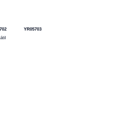
702
YR05703
átil