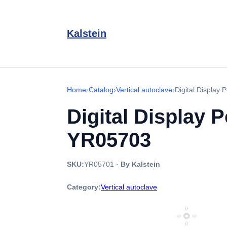
Kalstein
Home
›
Catalog
›
Vertical autoclave
›
Digital Display
Digital Display 
YR05703
SKU:
YR05701
·
By Kalstein
Category:
Vertical autoclave