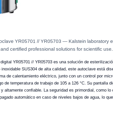
toclave YR05701 // YR05703 — Kalstein laboratory e
nd certified professional solutions for scientific use.
a digital YR05701 // YR05703 es una solución de esterilizac
 inoxidable SUS304 de alta calidad, este autoclave está dise
ema de calentamiento eléctrico, junto con un control por mi
o de temperatura de trabajo de 105 a 126 °C. Su pantalla dig
ar y altamente confiable. La seguridad es primordial, como l
agado automático en caso de niveles bajos de agua, lo que g