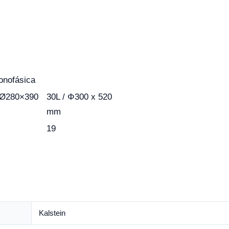
onofásica
 Ø280×390
30L / Φ300 x 520
mm
19
Kalstein