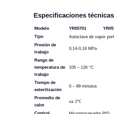
Especificaciones técnicas
Modelo
YR05701
YR05
Tipo
Autoclave de vapor port
Presión de
0,14-0,16 MPa
trabajo
Rango de
105 – 126 °C
temperatura de
trabajo
Tiempo de
0 – 99 minutos
esterilización
Promedio de
≤± 1℃
calor
Control
Microprocesador PID