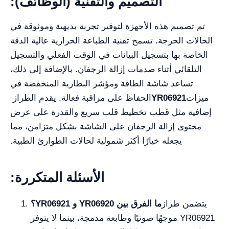
التصميم والتقنية (الوظائف):
تم تصميم هذه الأجهزة لتوفير تجربة بديهية وموثوقة في
الحالات الحرجة. تسمح تقنية الطباعة الحرارية عالية الدقة
الخاصة بها بتسجيل البيانات في الوقت الفعلي والتسجيل
التلقائي أثناء صدمات إزالة الرجفان. بالإضافة إلى ذلك،
تساعد شاشة الطاقة ومؤشر البطارية المنخفضة في
ميزات
YR06921
الحفاظ على مراقبة فعالة. يقدم الطراز
إضافية مثل قطب تخطيط قلب سريع والقدرة على عرض
محتوى إزالة الرجفان على الشاشة بشكل متزامن، مما
يجعله خيارًا أكثر شمولية لحالات الطوارئ الطبية.
الأسئلة المتكررة:
يتضمن طراز
ما الفرق بين YR06920 و YR06921؟
YR06921 موجهًا صوتيًا وطابعة مدمجة، بينما لا يتوفر