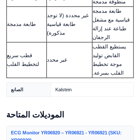
منطوقة مدمجة
طابعة مدمجة
غير محددة (لا توجد
قياسية مع مشغل
طابعة قياسية
طابعة مدمجة
طباعة عند إزالة
مذكورة)
الرجفان
يستطيع القطب
القابض توليد
قطب سريع
غير محدد
موجة تخطيط
لتخطيط القلب
القلب بسرعة.
Kalstein
الصانع
الموديلات المتاحة
ECG Monitor YR06920 – YR06921 - YR06921 (SKU: