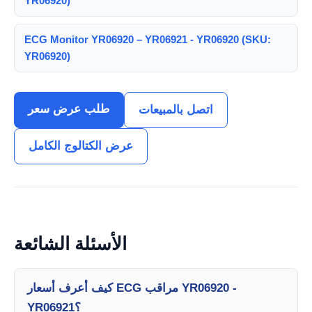
YR06920)
ECG Monitor YR06920 – YR06921 - YR06920 (SKU:
YR06920)
طلب عرض سعر
اتصل بالمبيعات
عرض الكتالوج الكامل
الأسئلة الشائعة
كيف أعرف أسعار ECG مراقب YR06920 -
YR06921؟