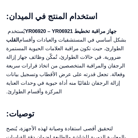
استخدام المنتج في الميدان:
YR06920 – YR06921 جهاز مراقبة تخطيط
يُستخدم
بشكل أساسي في المستشفيات والعيادات وأقسام
القلب
الطوارئ، حيث تكون مراقبة العلامات الحيوية المستمرة
ضرورية. في حالات الطوارئ، تُمكّن وظائف جهاز إزالة
الرجفان والمراقبة المتخصصين من اتخاذ قرارات سريعة
وفعالة. تجعل قدرته على عرض الأقطاب وتسجيل بيانات
إزالة الرجفان تلقائيًا منه أداة حيوية في وحدات العناية
المركزة وأقسام الطوارئ.
توصيات:
لتحقيق أقصى استفادة وصيانة لهذه الأجهزة، يُنصح
بالمعايرة الدورية للشاشة والطابعة لضمان دقة القياسات