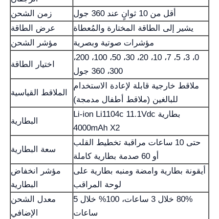
أقل من 10 ثوانٍ عند 360 جول
زمن الشحن
يشير إلى الطاقة المختارة والمُعطاة
عرض الطاقة
مؤشرات صوتية وبصرية
مؤشر الشحن
0، 3، 5، 7، 10، 20، 30، 50، 100، 200،
اختيار الطاقة
300، 360 جول
ملاقط خارجية قابلة لإعادة الاستخدام
الملاقط القياسية
للبالغين (ملاقط أطفال مدمجة)
بطارية Li-ion Li1104c 11.1Vdc
البطارية
4000mAh X2
حتى 10 ساعات مراقبة تخطيط القلب
سعة البطارية
أو 60 صدمة بطارية كاملة
أيقونة بطارية وامضة ومنبه بطارية على
مؤشر انخفاض
لوحة المراقب
البطارية
80% خلال 3 ساعات، 100% خلال 5
معدل الشحن
ساعات
الإضافي