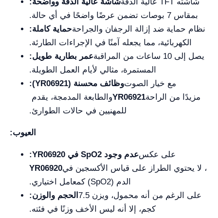
شاشته TFT عالية الدقة
شاشة عالية الدقة وواضحة:
بمقاس 7 بوصات تضمن عرضًا واضحًا في أي حالة.
نظام حماية ضد إزالة الرجفان والجراحة
حماية كاملة:
الكهربائية، مما يجعله آمنًا في الإجراءات الطارئة.
يصل إلى 10 ساعات من المراقبة
عمر بطارية طويل:
المستمرة، مثالي لأيام العمل الطويلة.
مع خيار الصوت
وظائف محسنة (YR06921):
مزيدًا من الراحة
YR06921
والطابعة المدمجة، يقدم
للمهنيين في حالات الطوارئ.
العيوب:
على عكس
عدم وجود SpO2 في YR06920:
، لا يحتوي الطراز على قياس الأكسجين في
YR06920
الدم (SpO2) كمعامل اختياري.
على الرغم من أنه محمول، ويزن 7.5
الحجم والوزن:
كجم، إلا أنه ليس الأخف وزنًا في فئته.