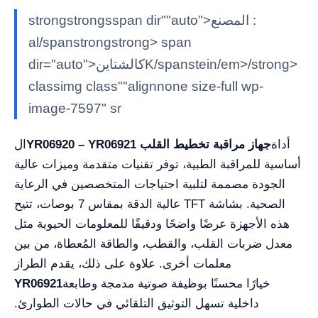
strongstrongsspan dir""auto">المصنع :
al/spanstrongstrong> span
dir="auto">كالشتاينK/spanstein/em>/strong>
classimg class""alignnone size-full wp-
image-7597" sr
أداة
YR06920 – YR06921 جهاز مراقبة تخطيط القلب
ال
أساسية للمراقبة الطبية، توفر تقنيات متقدمة وميزات عالية
الجودة مصممة لتلبية احتياجات المتخصصين في الرعاية
الصحية. بشاشة TFT عالية الدقة بمقاس 7 بوصات، تتيح
هذه الأجهزة عرضًا واضحًا ودقيقًا للمعلومات الحيوية مثل
معدل ضربات القلب، والقطب، والطاقة المُعطاة، من بين
معلمات أخرى. علاوة على ذلك، يقدم الطراز
خيارًا محسنًا بوظيفة صوتية مدمجة وطابعة
YR06921
داخلية تسهل التوثيق التلقائي في حالات الطوارئ.