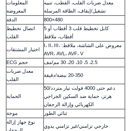
معدل ضربات القلب، القطب، تنبيه
المعلومات
تشغيل/إيقاف، الطاقة المرسلة
المعروضة
800×480
الدقة
كابل تخطيط قلب 3 أقطاب أو 5
اتصال تخطيط
أقطاب، ملاقط
القلب
معروض على الشاشة، ملاقط: I، II، III،
اختيار المشتقات
AVR، AVL، AVF، V
2.5، 5، 10، 20، 30 مم/مف
حجم ECG
معدل ضربات
20-350 نبضة/دقيقة
القلب
دعم حتى 4000 فولت تيار متردد/50
هرتز، حماية ضد السكين الجراحي
الحماية
الكهربائي وإزالة الرجفان
ثنائي الطور
موجة
نوع جهاز إزالة
خارجي تزامني/غير تزامني يدوي
الرجفان