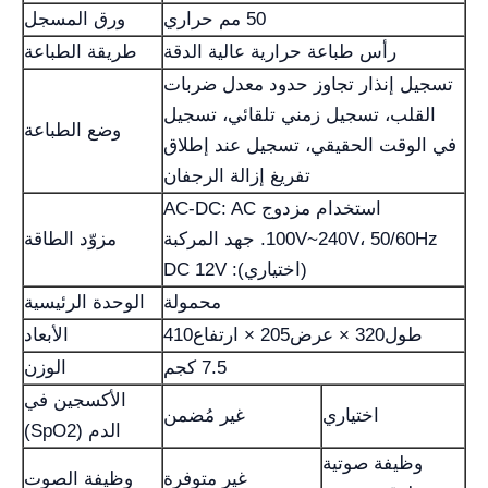
50 مم حراري
ورق المسجل
رأس طباعة حرارية عالية الدقة
طريقة الطباعة
تسجيل إنذار تجاوز حدود معدل ضربات
القلب، تسجيل زمني تلقائي، تسجيل
وضع الطباعة
في الوقت الحقيقي، تسجيل عند إطلاق
تفريغ إزالة الرجفان
استخدام مزدوج AC-DC: AC
100V~240V، 50/60Hz. جهد المركبة
مزوّد الطاقة
(اختياري): DC 12V
محمولة
الوحدة الرئيسية
طول320 × عرض205 × ارتفاع410
الأبعاد
7.5 كجم
الوزن
الأكسجين في
اختياري
غير مُضمن
الدم (SpO2)
وظيفة صوتية
غير متوفرة
وظيفة الصوت