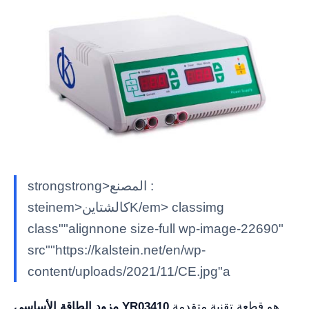
strongstrong>المصنع :
steinem>كالشتاينK/em> classimg
class""alignnone size-full wp-image-22690"
src""https://kalstein.net/en/wp-
content/uploads/2021/11/CE.jpg"a
هو قطعة تقنية متقدمة
مزود الطاقة الأساسي YR03410