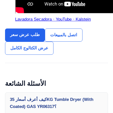
Lavadora Secadora · YouTube · Kalstein
طلب عرض سعر
اتصل بالمبيعات
عرض الكتالوج الكامل
الأسئلة الشائعة
كيف أعرف أسعار 35KG Tumble Dryer (With
Coated) GAS YR06317؟