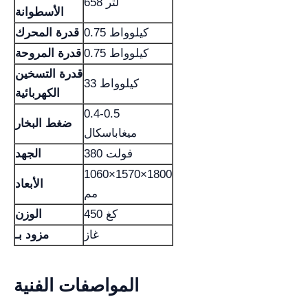
658 لتر
الأسطوانة
0.75 كيلوواط
قدرة المحرك
0.75 كيلوواط
قدرة المروحة
قدرة التسخين
33 كيلوواط
الكهربائية
0.4-0.5
ضغط البخار
ميغاباسكال
380 فولت
الجهد
1060×1570×1800
الأبعاد
مم
450 كغ
الوزن
غاز
مزود بـ
المواصفات الفنية