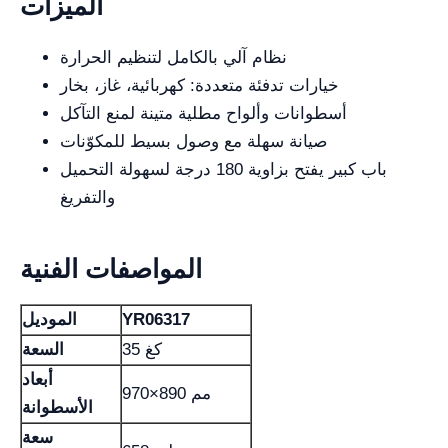
الميزات
نظام آلي بالكامل لتنظيم الحرارة
خيارات تدفئة متعددة: كهربائية، غاز، بخار
أسطوانات وألواح مطلية متينة لمنع التآكل
صيانة سهلة مع وصول بسيط للمكوّنات
باب كبير يفتح بزاوية 180 درجة لسهولة التحميل
والتفريغ
المواصفات الفنية
YR06317
الموديل
35 كغ
السعة
أبعاد
970×890 مم
الأسطوانة
سعة