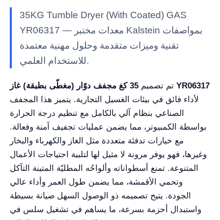
35KG Tumble Dryer (With Coated) GAS
YR06317 — معدات مختبر Kalstein بمواصفات
تقنية وميزات متقدمة وحلول مهنية معتمدة
للاستخدام العلمي.
35 كغ مجفف دوّار (مغطّى بطبقة) غاز YR06317
تم تصميم
لأداء فائق في بيئات الغسيل التجارية. يتميز هذا المجفف
الصناعي بنظام آلي بالكامل مع تنظيم درجة الحرارة
بواسطة الكمبيوتر، مما يضمن عمليات تجفيف آمنة وفعالة.
مع خيارات تدفئة متعددة مثل الغاز والكهرباء والبخار
وغيرها، فهو يوفر مرونة لا مثيل لها لتلبية احتياجات الأعمال
المتنوعة. تمنع أسطواناته وألواحُه المطليّة المتينة التآكل
وتحمي الأقمشة، مما يضمن طول العمر وأداء عالي
الجودة. يتيح تصميمه ذو الوصول السهل صيانة بسيطة
واستبدال أحزمة بسرعة، ما يساهم في تشغيل سلس في