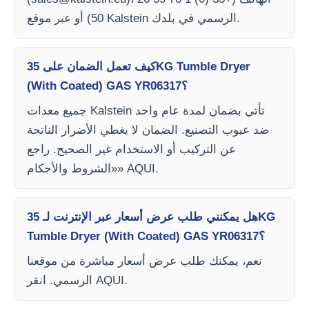
50) أو عبر موقع Kalstein الرسمي في بلدك.
كيف تعمل الضمان على 35KG Tumble Dryer
(With Coated) GAS YR06317؟
جميع معدات Kalstein تأتي بضمان لمدة عام واحد
ضد عيوب التصنيع. الضمان لا يغطي الأضرار الناتجة
عن التركيب أو الاستخدام غير الصحيح. راجع
«الشروط والأحكام» AQUI.
هل يمكنني طلب عرض أسعار عبر الإنترنت لـ 35KG
Tumble Dryer (With Coated) GAS YR06317؟
نعم، يمكنك طلب عرض أسعار مباشرة من موقعنا
الرسمي. انقر AQUI.