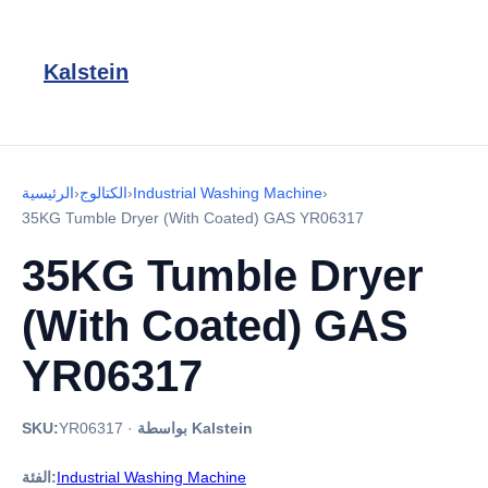
Kalstein
›
Industrial Washing Machine
›
الكتالوج
›
الرئيسية
35KG Tumble Dryer (With Coated) GAS YR06317
35KG Tumble Dryer
(With Coated) GAS
YR06317
بواسطة Kalstein
·
YR06317
SKU:
Industrial Washing Machine
الفئة: