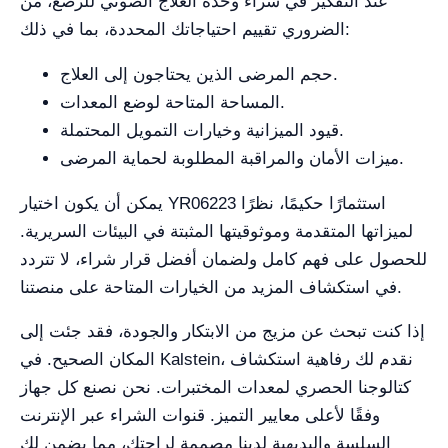
عند التفكير في شراء وحدة العلاج الضوئي للرضع، من
الضروري تقييم احتياجاتك المحددة، بما في ذلك:
حجم المرضى الذين يحتاجون إلى العلاج.
المساحة المتاحة لوضع المعدات.
قيود الميزانية وخيارات التمويل المحتملة.
ميزات الأمان والمراقبة المطلوبة لحماية المرضى.
يمكن أن يكون اختيار YR06223 استثمارًا حكيمًا، نظرًا
لميزاتها المتقدمة وموثوقيتها المثبتة في البيئات السريرية.
للحصول على فهم كامل ولضمان أفضل قرار شراء، لا تتردد
في استكشاف المزيد من الخيارات المتاحة على منصتنا.
إذا كنت تبحث عن مزيج من الابتكار والجودة، فقد جئت إلى
المكان الصحيح. في Kalstein، نقدم لك رفاهية استكشاف
كتالوجنا الحصري لمعدات المختبرات. نحن نصنع كل جهاز
وفقًا لأعلى معايير التميز. قنوات الشراء عبر الإنترنت
السلسة والبديهية لدينا مصممة لراحتك، مما يضمن لك