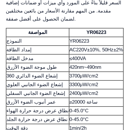
السعر قليلاً بناءً على المورد وأي ميزات أو ضمانات إضافية
مقدمة. من المهم مقارنة الأسعار من بائعين مختلفين
لضمان الحصول على أفضل صفقة.
YR06223
المواصفة
YR06223
النموذج
AC220V±10%, 50Hz±2%
إمداد الطاقة
≤400VA
مدخل الطاقة
420nm~490nm
طول موجة الضوء الأزرق
3700μW/cm2
إشعاع الضوء الدائري 360
3300μW/cm2
إشعاع الضوء الجانبي العلوي
2400μW/cm2
إشعاع الضوء الجانبي السفلي
≥20000 ساعة
عمر أنبوب الضوء الأزرق
0-45.0°C
نطاق عرض درجة حرارة الهواء
0-45.0°C
نطاق عرض درجة حرارة الجلد
1min/2h
دقة الوقت