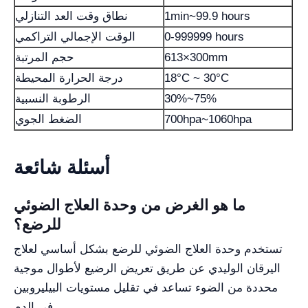
1min~99.9 hours
نطاق وقت العد التنازلي
0-999999 hours
الوقت الإجمالي التراكمي
613×300mm
حجم المرتبة
18°C ~ 30°C
درجة الحرارة المحيطة
30%~75%
الرطوبة النسبية
700hpa~1060hpa
الضغط الجوي
أسئلة شائعة
ما هو الغرض من وحدة العلاج الضوئي
للرضع؟
تستخدم وحدة العلاج الضوئي للرضع بشكل أساسي لعلاج
اليرقان الوليدي عن طريق تعريض الرضيع لأطوال موجية
محددة من الضوء تساعد في تقليل مستويات البيليروبين
في الدم.