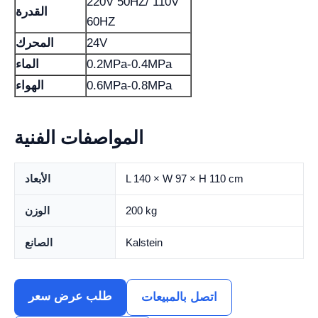
220V 50HZ/ 110V
القدرة
60HZ
24V
المحرك
0.2MPa-0.4MPa
الماء
0.6MPa-0.8MPa
الهواء
المواصفات الفنية
L 140 × W 97 × H 110 cm
الأبعاد
200 kg
الوزن
Kalstein
الصانع
طلب عرض سعر
اتصل بالمبيعات