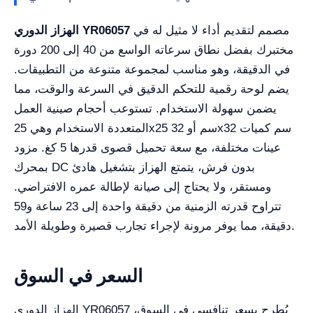
مصمم لتقديم أداء لا مثيل له في
الهزاز الدوري YR06057
مختبرك بفضل نطاق سرعاته الواسع من 40 إلى 200 دورة
في الدقيقة، وهو مناسب لمجموعة متنوعة من التطبيقات.
يضم لوحة رقمية للتحكم الدقيق في السرعة والوقت، مما
يضمن سهولة الاستخدام. تستوعب أحجام صينية العمل
المتعددة الاستخدام وهي 25x25 سم أو 32x32 سم كميات
عينات مختلفة، مع سعة تحميل قصوى قدرها 5 كغ. مزود
بمحرك DC بدون فرش، يتمتع الهزاز بتشغيل هادئ
ومستقر، ولا يحتاج إلى صيانة لإطالة عمره الافتراضي.
تتراوح قدرته الزمنية من دقيقة واحدة إلى 23 ساعة و59
دقيقة، مما يوفر مرونة لإجراء تجارب قصيرة وطويلة الأمد.
السعر في السوق
الهزاز الدوري YR06057 يُطرح بسعر تنافسي في السوق،