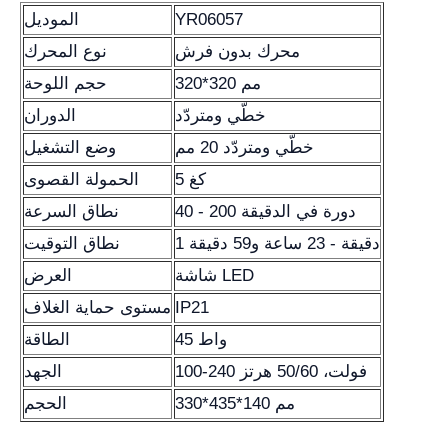
YR06057
الموديل
محرك بدون فرش
نوع المحرك
320*320 مم
حجم اللوحة
خطّي ومتردّد
الدوران
خطّي ومتردّد 20 مم
وضع التشغيل
5 كغ
الحمولة القصوى
40 - 200 دورة في الدقيقة
نطاق السرعة
1 دقيقة - 23 ساعة و59 دقيقة
نطاق التوقيت
شاشة LED
العرض
IP21
مستوى حماية الغلاف
45 واط
الطاقة
100-240 فولت، 50/60 هرتز
الجهد
330*435*140 مم
الحجم