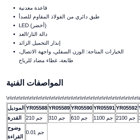
قاعدة معدنية
طبق دائري من الفولاذ المقاوم للصدأ
LED (أخضر)
دالة التار/العد
إنذار التحميل الزائد
الخيارات المتاحة: الوزن السفلي، واجهة الاتصال،
طابعة، غطاء مضاد للرياح
المواصفات الفنية
\n\n\n\n\n\n\n\n\n\n\n\n\n\n\n\n\n\n\n\n\n\n\n\n\n\n\n\n\n\n\
YR05592
YR05591
YR05590
YR05589
YR05588
الموديل
2100 جم
1100 جم
610 جم
310 جم
210 جم
القدرة
وضوح
0.01 جم
القراءة