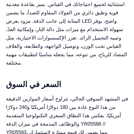
استثنائية لجميع احتياجاتك في القياس. يميز بقاعدة معدنية
قوية وطبق دائري من الفولاذ المقاوم للصدأ، ما يضمن
المتانة إلى جانب الدقة. مزود بعرض LED واضح، يوفر
سهولة الاستخدام مع ميزات مثل دالة التار، وإمكانية العدّ،
وتنبيه التحميل الزائد. تعزز الإكسسوارات الاختيارية، مثل
القياس تحت الوزن، وتوصيل الواجهة، والطابعة، والغلاف
المضاد للرياح، من تنوعه، مما يجعله مناسبًا لتطبيقات مهنية
مختلفة.
السعر في السوق
في المشهد السوقي الحالي، تتراوح أسعار الموازين الدقيقة
من هذا النوع عادة بين 180 دولارًا أمريكيًا و240 دولارًا
أمريكيًا. يعكس هذا النطاق السعري التكنولوجيا المتقدمة
والوظائف المدمجة في ميزان الدقة YR05588 //
YR05593، مما يضمن لك قيمة ممتازة لاستثمارك.