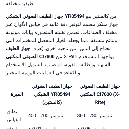
طيفية مختلفة.
من كالستين هو
الطيف الضوئي الشبكي YR05494
جهاز
جهاز مبتكر مصمم لتوفير دقة عالية في قياس الألوان عبر
مختلف الصناعات. تضمن تقنيته المتطورة بيانات موثوقة
ونتائج متسقة، مما يجعله الخيار المفضل للمختبرات التي
تحتاج إلى التميز. من ناحية أخرى، يُعرف
جهاز الطيف
من X-Rite بواجهة المستخدم
الضوئي المكتبي CI7600
السهلة ووظائفه القوية، المصممة لتسهيل الاستخدام
والكفاءة في العمليات اليومية للمختبر.
جهاز الطيف الضوئي
جهاز الطيف الضوئي
المكتبي CI7600 (X-
الشبكي YR05494
الميزة
Rite)
(كالستين)
نطاق
360 - 780 نانومتر
400 - 700 نانومتر
القياس
± 0.05 نانومتر
± 0.01 نانومتر
الدقة