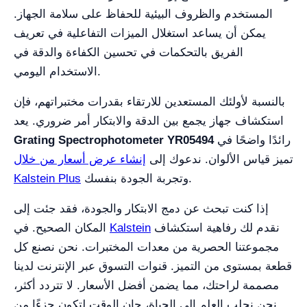
المستخدم والظروف البيئية للحفاظ على سلامة الجهاز.
يمكن أن يساعد استغلال الميزات التفاعلية في تعريف
الفريق بالتحكمات في تحسين الكفاءة والدقة في
الاستخدام اليومي.
بالنسبة لأولئك المستعدين للارتقاء بقدرات مختبراتهم، فإن
استكشاف جهاز يجمع بين الدقة والابتكار أمر ضروري. يعد
رائدًا واضحًا في
Grating Spectrophotometer YR05494
تميز قياس الألوان. ندعوك إلى
إنشاء عرض أسعار من خلال
وتجربة الجودة بنفسك.
Kalstein Plus
إذا كنت تبحث عن دمج الابتكار والجودة، فقد جئت إلى
نقدم لك رفاهية استكشاف
Kalstein
المكان الصحيح. في
مجموعتنا الحصرية من معدات المختبرات. نحن نصنع كل
قطعة بمستوى من التميز. قنوات التسوق عبر الإنترنت لدينا
مصممة لراحتك، مما يضمن أفضل الأسعار. لا تتردد أكثر،
نحن نجلب العلم إلى الحياة، حان الوقت لتكون جزءًا من