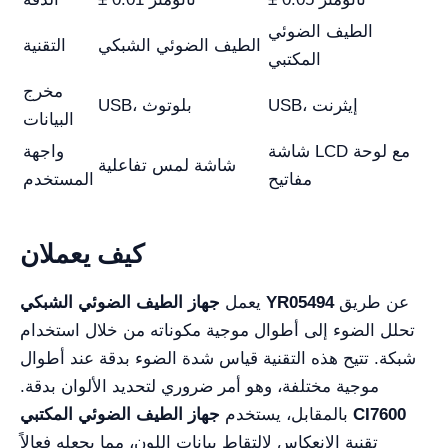
الطيف الضوئي
الطيف الضوئي الشبكي
التقنية
المكتبي
مخرج
USB، إيثرنت
USB، بلوتوث
البيانات
شاشة LCD مع لوحة
واجهة
شاشة لمس تفاعلية
مفاتيح
المستخدم
كيف يعملان
عن طريق
جهاز الطيف الضوئي الشبكي YR05494
يعمل
تحلل الضوء إلى أطوال موجية مكوناته من خلال استخدام
شبكة. تتيح هذه التقنية قياس شدة الضوء بدقة عند أطوال
موجية مختلفة، وهو أمر ضروري لتحديد الألوان بدقة.
جهاز الطيف الضوئي المكتبي CI7600
بالمقابل، يستخدم
تقنية الانعكاس لالتقاط بيانات اللون، مما يجعله فعالاً