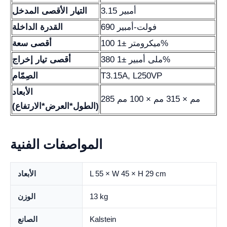
3.15 أمبير
التيار الأقصى المدخل
690 فولت-أمبير
القدرة الداخلة
100 ميكرومتر ±1%
أقصى سعة
380 ملى أمبير ±1%
أقصى تيار إخراج
T3.15A, L250VP
الصِمّام
الأبعاد
285 مم × 315 مم × 100 مم
(الطول*العرض*الارتفاع)
المواصفات الفنية
L 55 × W 45 × H 29 cm
الأبعاد
13 kg
الوزن
Kalstein
الصانع