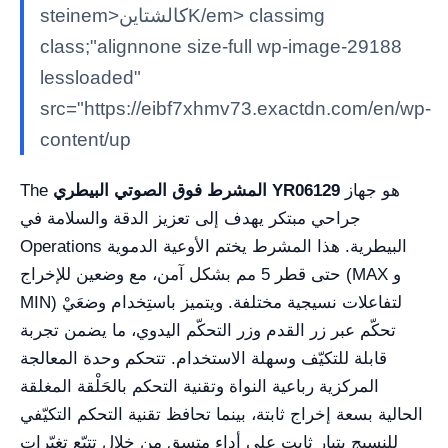
steinem>كالشتاينK/em> classimg
class;"alignnone size-full wp-image-29188
lessloaded"
src="https://eibf7xhmv73.exactdn.com/en/wp-
content/up
هو جهاز
المشرط فوق الصوتي البيطري YR06129
The
جراحي مبتكر يهدف إلى تعزيز الدقة والسلامة في
Operations البيطرية. هذا المشرط يختم الأوعية الدموية
حتى قطر 5 مم بشكل آمن، مع وضعين للإخراج (MAX و
MIN) لتفاعلات نسيجية مختلفة. ويتميز باستِخدام وضعَيْ
تحكّم عبر زر القدم وزر التحكّم اليدوي، ما يضمن تجربة
قابلة للتكيّف وسهلة الاستخدام. تتحكم وحدة المعالجة
المركزية رباعية النواة وتقنية التحكم بالحَلْقة المغلقة
الحالية بسعة إخراج ثابتة، بينما تحافظ تقنية التحكم التكيّفي
للنسيج بتيار ثابت على أداء متسق من خلال تتبّع تغيّرات