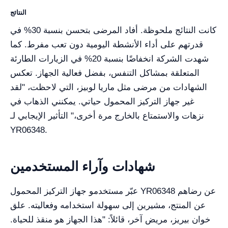
النتائج
كانت النتائج ملحوظة. أفاد المرضى بتحسن بنسبة 30% في
قدرتهم على أداء الأنشطة اليومية دون تعب مفرط. كما
شهدت الشركة انخفاضًا بنسبة 20% في الزيارات الطارئة
المتعلقة بمشاكل التنفس، بفضل فعالية الجهاز. تعكس
الشهادات من مرضى مثل ماريا لوبيز، التي لاحظت، "لقد
غير جهاز التركيز المحمول حياتي. يمكنني الذهاب في
نزهات والاستمتاع بالخارج مرة أخرى،" التأثير الإيجابي لـ
YR06348.
شهادات وآراء المستخدمين
عبّر مستخدمو جهاز التركيز المحمول YR06348 عن رضاهم
عن المنتج، مشيرين إلى سهولة استخدامه وفعاليته. علق
خوان بيريز، مريض آخر، قائلاً: "هذا الجهاز هو منقذ للحياة.