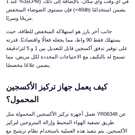
±3% عند 1LPM) في أي وقت وأي مكان. بالإضافة إلى ذلك،
فإن مستوى الضوضاء المنخفض (<40db) يضمن استخدامًا
مريحًا وسريًا.
جانب آخر بارز هو استهلاكه المنخفض للطاقة، حيث
يستهلك فقط 90 واط، مما يجعله فعالًا واقتصاديًا. قدرته
على توفير تدفق أكسجين قابل للتعديل بين 1 و 5 لتر/دقيقة
تسمح له بالتكيف مع الاحتياجات المحددة لكل مريض، مما
يضمن علاجًا مخصصًا.
كيف يعمل جهاز تركيز الأكسجين
المحمول؟
تعمل أجهزة تركيز الأكسجين المحمولة مثل YR06348 عن
طريق تصفية الهواء المحيط وإزالة النيتروجين لتركيز
الأكسجين. يتم تنفيذ هذه العملية باستخدام نظام ترشيح مع