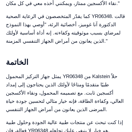
نقاء الأكسجين ممتاز، ويمكنني أخذه معي في كل مكان."
كما يقدّر المتخصصون في الرعاية الصحية YR06348. قالت
الدكتورة آنا غوميز، أخصائية الرئة، "أوصي بهذا النموذج
لمرضاي بسبب موثوقيته وكفاءته. إنه أداة أساسية لأولئك
الذين يعانون من أمراض الجهاز التنفسي المزمنة."
الخاتمة
يمثل جهاز التركيز المحمول YR06348 من Kalstein حلاً
طبيًا متقدمًا ومتاحًا لأولئك الذين يحتاجون إلى إمداد
أكسجين ثابت. مع تصميمه المحمول، ونقاء الأكسجين
العالي، وكفاءة الطاقة، فإنه خيار مثالي لتحسين جودة حياة
المرضى الذين يعانون من أمراض الجهاز التنفسي.
إذا كنت تبحث عن منتجات طبية عالية الجودة وحلول طبية
فعالة، فإن YR06348 هو خيار لا ينبغي عليك تجاهله.