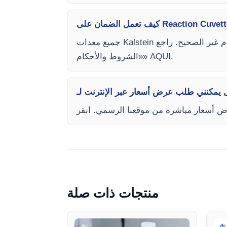
جميع معدات Kalstein تأتي بضمان لمدة عام واحد ضد عيوب التصنيع. الضمان لا يغطي الأضرار الناتجة عن التركيب أو الاستخدام غير الصحيح. راجع
«الشروط والأحكام» AQUI.
منتجات ذات صلة