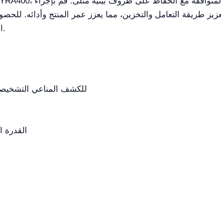
ز طريقة التعامل والتخزين، مما يعزز عمر المنتج وأدائه. للحصول عل
Plus اليوم وارتق بتجربة تشخيص المختبر لديك.
مصممة لمحللات CLIA ومحللات IVD للكشف المناعي التش
القدرة الش