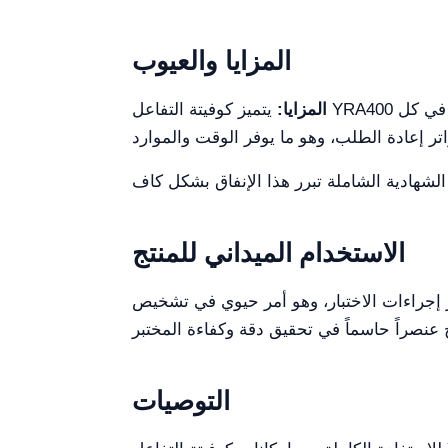
المزايا والعيوب
المزايا:
يتميز كوفيتة التفاعل YRA400 بتوافقية واسعة، ويقدم دقة استثنائية مع أجهزة التحليل التشخيصي من الطراز الأول. كما أن الكمية الكريمة في كل
الاستخدام الميداني للمنتج
 إجراءات الاختبار، وهو أمر حيوي في تشخيص
التوصيات