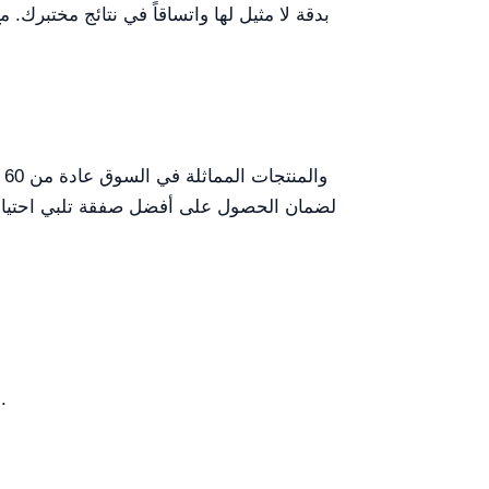
تم تصميم الكوفيتة بعناية لضمان التوافق مع كل من محللات CLIA ومحللات IVD التحليل المناعي التشخيصي.