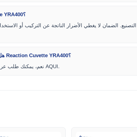
كيف تعمل الضمان على Reaction Cuvette YRA400؟
هل يمكنني طلب عرض أسعار عبر الإنترنت لـ Reaction Cuvette YRA400؟
نعم، يمكنك طلب عرض أسعار مباشرة من موقعنا الرسمي. انقر AQUI.