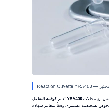
من المستلزمات عالية الجودة المصممة للتكامل السلس مع محللات CLIA ومحللات IVD التحليل المناعي التشخيصي، مما
كوفيتة التفاعل YRA400
تُعتبر
ج إمداداً وفيراً لإجراء فحوص تشخيصية مستمرة. وفقاً لمعايير شهادة