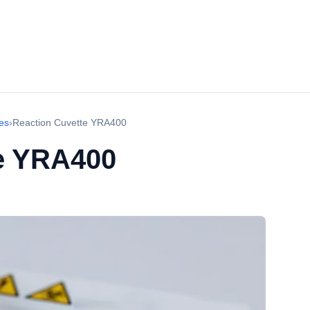
es
›
Reaction Cuvette YRA400
e YRA400