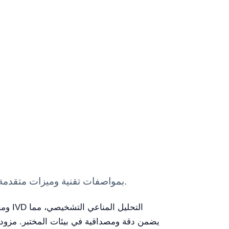
Reaction Cuvette YRA400 — معدات مختبر Kalstein بمواصفات تقنية وميزات متقدمة وحلول مهنية معتمدة للاستخدام العلمي.