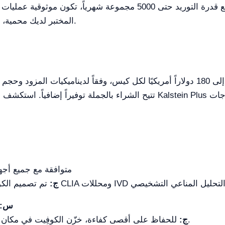
المختبر لديك محمية، مما يجعلها أداة لا غنى عنها للمختبرات الحديثة.
تتيح الشراء بالجملة توفيراً إضافياً. استكشف العروض المحتملة أو باقات ا
هل كوفيتة التفاعل YRA400 متوافقة مع
ج:
س:
للحفاظ على أقصى كفاءة، خزّن الكوفِيت في مكان بارد وجاف، بعيداً عن أشعة الشمس المباشرة.
ج: