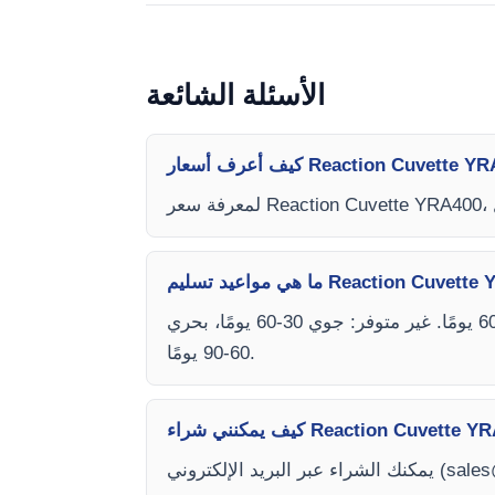
الأسئلة الشائعة
يعتمد وقت التسليم على توفر المخزون ونوع الشحن (جوي أو بحري). متوفر: جوي 15-30 يومًا، بحري 45-60 يومًا. غير متوفر: جوي 30-60 يومًا، بحري
60-90 يومًا.
sales
يمكنك الشراء عبر البريد الإلكتروني (