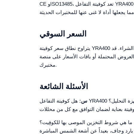
CE وISO13485، تعد كوفيتة التفاعل YRA400 بدقة لا مثيل لها واتساقاً في نتائج مختبرك. مع قدرة التوريد حتى 5000 مجموعة شهرياً، تكون موثوقية عمليات
السعر السوقي
يتراوح نطاق سعر كوفيتة YRA400 والمنتجات المماثلة في السوق عادة من 60 إلى 180 دولاراً أمريكيًا لكل كيس، وفقاً لديناميكيات المزود وحجم الشراء. قد
لأسعار على منصة Kalstein Plus لضمان الحصول على أفضل صفقة تلبي احتياجات
مختبرك.
الأسئلة الشائعة
 جميع أجهزة التحليل؟
س:
ما هي شروط التخزين الموصى بها للكوفِيت؟