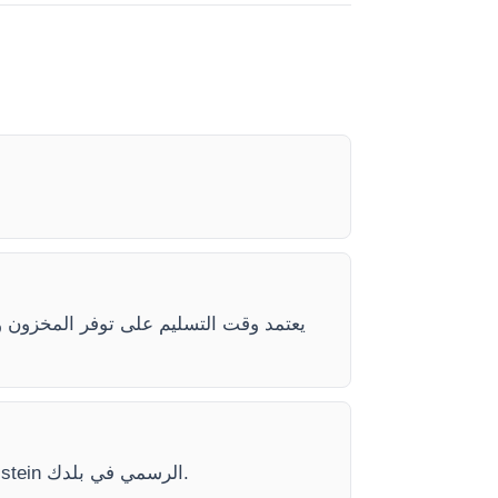
)، الهاتف (+33 (0) 1 70 39 26 50) أو عبر موقع Kalstein الرسمي في بلدك.