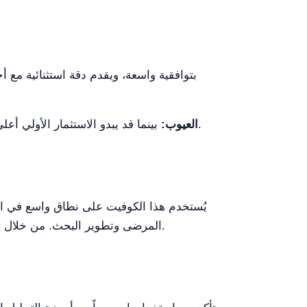
بينما قد يبدو الاستثمار الأولي أعلى مقارنةً بكوفيتات جنيريكية بديلة، فإن الجودة المعتمدة والمعايير الشهادية الشاملة تبرر هذا الإنفاق بشكل كاف.
العيوب:
يُستخدم هذا الكوفيت على نطاق واسع في ال
المرضى وتطوير البحث. من خلال توفير بيانات موثوقة، يتكامل بسلاسة مع سير عمل المختبر، ويصبح عنصراً حاسماً في تحقيق دقة وكفاءة المختبر.