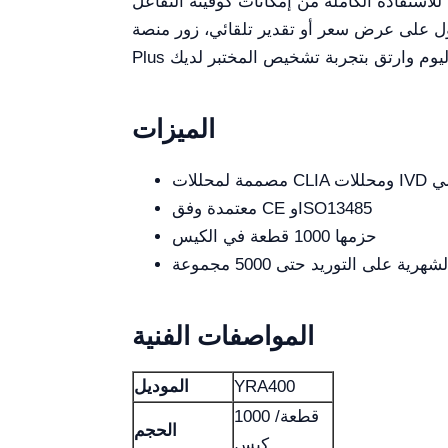
للاستفادة الكاملة من إمكانات كوفيتة التفاعل YRA400، تأكد من استخدامها حصرياً مع أجهزة التحليل المتوافقة مع الحفاظ على ظروف بيئية مثلى. قم بإجراء
ى عرض سعر أو تقدير تلقائي، زور منصة Kalstein
الميزات
خيصي
معتمدة وفق CE وISO13485
حزمها 1000 قطعة في الكيس
هرية على التوريد حتى 5000 مجموعة
المواصفات الفنية
YRA400
الموديل
1000 قطعة/
الحجم
كيس