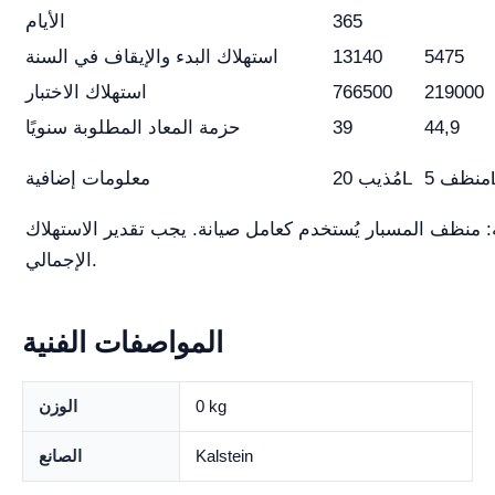
365
الأيام
5475
13140
استهلاك البدء والإيقاف في السنة
219000
766500
استهلاك الاختبار
44,9
39
حزمة المعاد المطلوبة سنويًا
 5L
مُذيب 20L
معلومات إضافية
 منظف المسبار يُستخدم كعامل صيانة. يجب تقدير الاستهلاك
الإجمالي.
المواصفات الفنية
0 kg
الوزن
Kalstein
الصانع