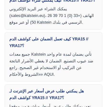
كيف يمكنني شراء كواشف الدم YRA15 // YRA17؟
يمكنك الشراء عبر البريد الإلكتروني
)، الهاتف (+33 (0) 1 70 39 26
sales@kalstein.eu
(
50) أو عبر موقع Kalstein الرسمي في بلدك.
كيف تعمل الضمان على كواشف الدم YRA15 //
YRA17؟
جميع معدات Kalstein تأتي بضمان لمدة عام واحد
ضد عيوب التصنيع. الضمان لا يغطي الأضرار الناتجة
عن التركيب أو الاستخدام غير الصحيح. راجع
«الشروط والأحكام» AQUI.
هل يمكنني طلب عرض أسعار عبر الإنترنت لـ
كواشف الدم YRA15 // YRA17؟
نعم، يمكنك طلب عرض أسعار مباشرة من موقعنا