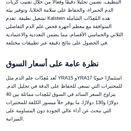
التنظيف، تضمن تحليلًا دقيقًا وفعالًا من خلال تفتيت كريات
الدم الحمراء، والحفاظ على سلامة الخلايا، وتوفير بيئة
تشغيل نظيفة. تقدم Kalstein هذه المُعِدّات الشاملة
المتوافقة مع معظم أجهزة فحص علم الدم التفاضلي
الثلاثي والخماسي الأقسام، مما يضمن التعددية والاعتمادية
في الحصول على نتائج دقيقة عبر تطبيقات مختلفة.
نظرة عامة على أسعار السوق
تُعد مُعِدّات علم الدم مثل YRA15 وYRA17 استثمارًا حيويًا
للمختبرات التي تسعى للحفاظ على الدقة في تحليل الدم.
يتراوح السعر السائد في السوق لمُعِدات مماثلة بين 40
دولارًا و130 دولارًا، ما يوفر حلاً ميسور الكلفة للمختبرات
التي تبحث عن أداء عالي الجودة دون المساومة على
الميزانية.