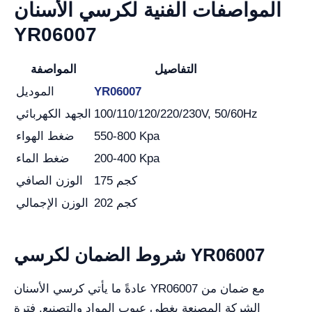
المواصفات الفنية لكرسي الأسنان
YR06007
التفاصيل
المواصفة
YR06007
الموديل
100/110/120/220/230V, 50/60Hz
الجهد الكهربائي
550-800 Kpa
ضغط الهواء
200-400 Kpa
ضغط الماء
175 كجم
الوزن الصافي
202 كجم
الوزن الإجمالي
شروط الضمان لكرسي YR06007
عادةً ما يأتي كرسي الأسنان YR06007 مع ضمان من
الشركة المصنعة يغطي عيوب المواد والتصنيع. فترة