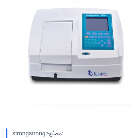
strongstrong>مصنّع: