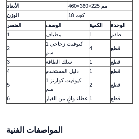
460×360×225 مم
الأبعاد
18 كجم
الوزن
الوحدة
الكمية
الوصف
العنصر
طقم
1
مطياف
1
كيوفيت زجاجي 1
قطع
4
2
سم
قطع
1
سلك الطاقة
3
قطع
1
دليل المستخدم
4
كيوفيت كوارتز 1
قطع
2
5
سم
قطع
1
غطاء واقٍ من الغبار
6
المواصفات الفنية