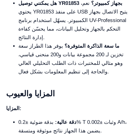
هل يمكنني توصيل YR01853 بجهاز كمبيوتر؟
نعم،
يحتوي YR01853 على منفذ USB يتيح الاتصال بجهاز
الكمبيوتر. يسهّل استخدام برنامج UV-Professional
التحكم بالجهاز وتحليل البيانات، مما يحسّن كفاءة
إدارة النتائج.
ما سعة الذاكرة المتوفرة؟
يوفر هذا الطراز سعة
تخزين لـ 200 مجموعة بيانات و200 منحنى قياسي،
وهو مثالي للمختبرات ذات الطلب التحليلي العالي
والحاجة إلى تنظيم المعلومات بشكل فعال.
المزايا والعيوب
المزايا:
دقة عالية:
بدقة ضوئية ±0.2% T وثبات ±0.002 A/h،
يضمن هذا الجهاز نتائج موثوقة ومتسقة.