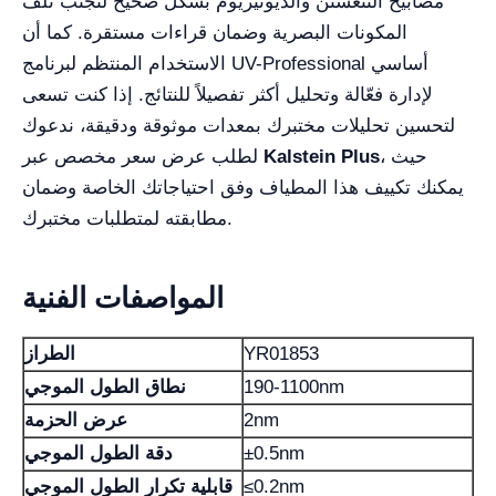
مصابيح التنغستن والديوتيريوم بشكل صحيح لتجنب تلف
المكونات البصرية وضمان قراءات مستقرة. كما أن
الاستخدام المنتظم لبرنامج UV-Professional أساسي
لإدارة فعّالة وتحليل أكثر تفصيلاً للنتائج. إذا كنت تسعى
لتحسين تحليلات مختبرك بمعدات موثوقة ودقيقة، ندعوك
، حيث
Kalstein Plus
لطلب عرض سعر مخصص عبر
يمكنك تكييف هذا المطياف وفق احتياجاتك الخاصة وضمان
مطابقته لمتطلبات مختبرك.
المواصفات الفنية
YR01853
الطراز
190-1100nm
نطاق الطول الموجي
2nm
عرض الحزمة
±0.5nm
دقة الطول الموجي
≤0.2nm
قابلية تكرار الطول الموجي