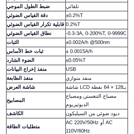
تلقائي
ضبط الطول الموجي
±0.2%T
دقة القياس الضوئي
0.2%T
قابلية تكرار القياس الضوئي
-0.3-3A, 0-200%T, 0-9999C
نطاق القياس الضوئي
±0.002A/h @500nm
الثبات
± 0.0015A/h
ثبات خط الأساس
≤0.05%T
الضوء الشارد
USB
منفذ إخراج البيانات
منفذ متوازي
منفذ الطابعة
شاشة LCD بـ128 × 64 نقطة
شاشة العرض
مصباح التنغستن ومصباح
المصابيح
الديوتيريوم
ديود ضوئي من السيليكون
الكاشف
AC 220V/50Hz أو AC
متطلبات الطاقة
110V/60Hz