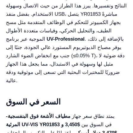
النتائج وتفسيرها. يبرز هذا الطراز من حيث الاتصال وسهولة
الاستخدام. بفضل منفذ USB، يتصل YR01853 مباشرةً
بجهاز الكمبيوتر للتحكم في الوظائف المتقدمة مثل مسح
الطيف، والتحليل الحركي، وقياسات متعددة الأطوال
. بالإضافة إلى ذلك،
UV-Professional
الموجية عبر برنامج
يوفر مصباح الديوتيريوم المستورد عالي الجودة، جنبًا إلى
جنب مع انخفاض الضوء الشارد (≤0.05% T)، دقة ضوئية لا
مثيل لها وسهولة في الاستبدال، مما يجعل هذا الجهاز
ضروريًا للمختبرات البحثية التي تسعى إلى موثوقية ودقة
عالية.
السعر في السوق
يمتد نطاق سعر جهاز
مطياف الأشعة فوق البنفسجية-
في السوق بين
$3,450 و
المرئية UV-VIS YR01853
$3,470 دولار أمريكي
، اعتمادًا على التكوين والملحقات