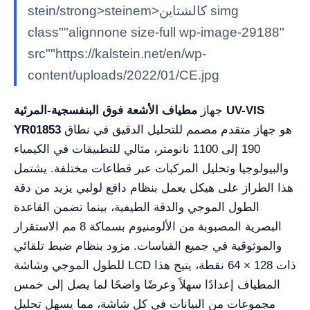
stein/strong>steinem>كالشتاين simg
class""alignnone size-full wp-image-29188"
src""https://kalstein.net/en/wp-
content/uploads/2022/01/CE.jpg
جهاز
مطياف الأشعة فوق البنفسجية-المرئية UV-VIS
هو جهاز متقدم مصمم للتحليل الدقيق في نطاق
YR01853
190 إلى 1100 نانومتر، مثالي للتطبيقات في الكيمياء
والبيولوجيا وتحليل المركبات عبر قطاعات مختلفة. يشتمل
هذا الطراز على هيكل يعمل بنظام دافع لولبي يزيد من دقة
الطول الموجي والدقة الطيفية، بينما تضمن القاعدة
البصرية المصبوبة من الألومنيوم بسماكة 8 مم الاستقرار
والموثوقية في جميع القياسات. مزود بنظام ضبط تلقائي
للطول الموجي وشاشة LCD ذات 128 × 64 نقطة، يتيح هذا
المطياف إعدادًا سهلاً وعرضًا واضحًا لما يصل إلى خمس
مجموعات من البيانات في كل شاشة، مما يسهل تحليل