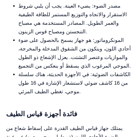
مصدر الضوء: يضيء العينة. يجب أن يلبي شروط
الاستقرار والاتجاه والتوزيع المستمر للطاقة الطيفية
والعمر الطويل. المصادر المستخدمة هي مصباح
التنجستن ومصباح قوس الزينون.
المونكروماتور: هو جهاز يسمح بالحصول على ضوء
أحادي اللون، ويتكون من الشقوق المدخلة والمخرجة،
والموازيات وعنصر التشتت. يعزل الإشعاع ذو الطول
الموجي المرغوب الذي يسقط أو ينعكس من التجميع.
الكاشفات الضوئية: في الأجهزة الحديثة، هناك سلسلة
من 16 كاشف ضوئي لاستشعار الإشارة في 16 طول
موجي، تغطي الطيف المرئي.
فائدة أجهزة قياس الطيف
يمتلك جهاز قياس الطيف القدرة على إسقاط شعاع من
الضوء الأحادي اللون (ذو طول موجي معين) عبر عينة