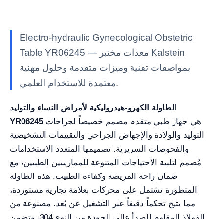
Electro-hydraulic Gynecological Obstetric
Table YR06245 — معدات مختبر Kalstein
بمواصفات تقنية وميزات متقدمة وحلول مهنية
معتمدة للاستخدام العلمي.
الطاولة الكهرو-هيدروليكية لأمراض النساء والتوليد
هي جهاز طبي متقدم مصمم خصيصاً لجراحات
YR06245
التوليد والولادة والإجهاض الجراحي والتقييمات التشخيصية
والفحوصات السريرية. تصميمها المتعدد الاستخدامات
مُصمم لتلبية الاحتياجات المتنوعة للممارسين الطبيين، مع
ضمان راحة المريضة وكفاءة الطبيب. هذه الطاولة
المتطورة تشتمل على محركات بعلامة تجارية مستوردة،
مما يتيح تحكماً دقيقاً عبر التشغيل عن بُعد. مصنوعة من
الفولاذ المقاوم للصدأ عالي الجودة من النوع 304، وتضمن