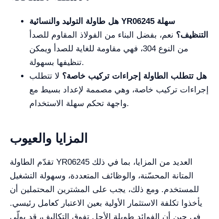
هل طاولة التوليد والنسائية YR06245 سهلة
التنظيف؟
نعم، بفضل البناء من الفولاذ المقاوم للصدأ
من النوع 304، فهي مقاومة للغاية للصدأ ويمكن
تنظيفها بسهولة.
هل تتطلب الطاولة إجراءات تركيب خاصة؟
لا تتطلب
إجراءات تركيب خاصة، وهي مصممة لإعداد بسيط مع
واجهة تحكم سهلة الاستخدام.
المزايا والعيوب
تقدّم الطاولة YR06245 العديد من المزايا، بما في ذلك
المتانة المحسّنة، والوظائف المتعددة، وسهولة التشغيل
للمستخدم. ومع ذلك، يجب على المشترين المحتملين أن
يأخذوا تكلفة الاستثمار الأولية بعين الاعتبار كعامل رئيسي.
في حين أن الفوائد طويلة الأجل تفوق التكاليف، قد يولّي