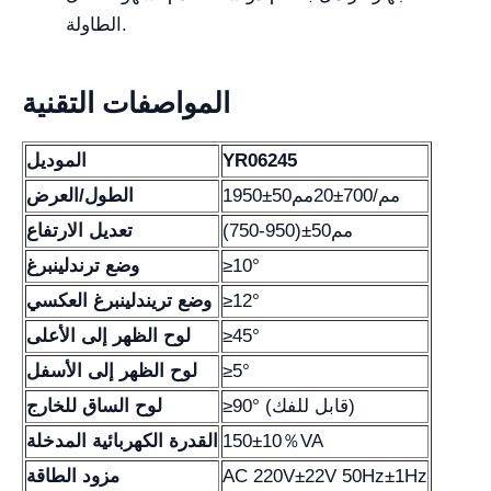
الطاولة.
المواصفات التقنية
YR06245
الموديل
1950±50مم/700±20مم
الطول/العرض
(750-950)±50مم
تعديل الارتفاع
≥10°
وضع ترندلينبرغ
≥12°
وضع تريندلينبرغ العكسي
≥45°
لوح الظهر إلى الأعلى
≥5°
لوح الظهر إلى الأسفل
≥90° (قابل للفك)
لوح الساق للخارج
150±10％VA
القدرة الكهربائية المدخلة
AC 220V±22V 50Hz±1Hz
مزود الطاقة