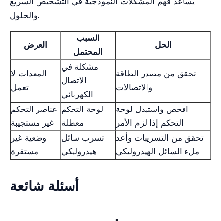
يساعد فهم المشكلات النموذجية في التشخيص السريع
والحلول.
السبب
الحل
العرض
المحتمل
مشكلة في
تحقق من مصدر الطاقة
المعدات لا
الاتصال
والاتصالات
تعمل
الكهربائي
افحص واستبدل لوحة
لوحة التحكم
عناصر التحكم
التحكم إذا لزم الأمر
معطلة
غير مستجيبة
تحقق من التسريبات وأعد
تسرب سائل
وضعية غير
ملء السائل الهيدروليكي
هيدروليكي
مستقرة
أسئلة شائعة