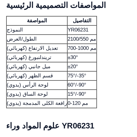
المواصفات التصميمية الرئيسية
التفاصيل
المواصفة
YR06231
النموذج
2100/550 مم
الطول/العرض
700-1000 مم
تعديل الارتفاع (كهربائي)
±30°
تريندلنبورغ (كهربائي)
±20°
ميل جانبي (كهربائي)
75°/-35°
قسم الظهر (كهربائي)
60°/-90°
لوحة الرأس (يدوي)
15°/-90°
لوحة الساق (يدوي)
0-120 مم
رافعة الكلى المدمجة (يدوي)
علوم المواد وراء YR06231