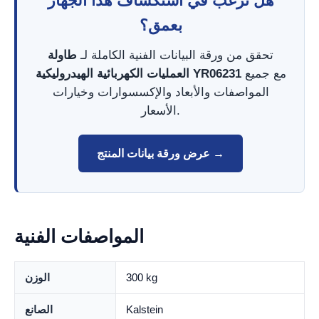
هل ترغب في استكشاف هذا الجهاز
بعمق؟
تحقق من ورقة البيانات الفنية الكاملة لـ
طاولة
مع جميع
العمليات الكهربائية الهيدروليكية YR06231
المواصفات والأبعاد والإكسسوارات وخيارات
الأسعار.
عرض ورقة بيانات المنتج →
المواصفات الفنية
300 kg
الوزن
Kalstein
الصانع