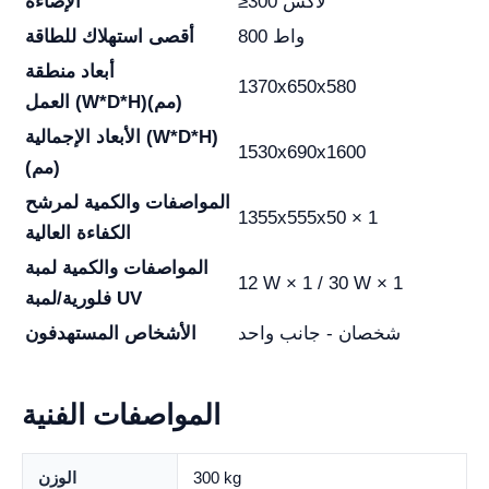
≥300 لاكس
الإضاءة
800 واط
أقصى استهلاك للطاقة
أبعاد منطقة
1370x650x580
(W*D*H)(مم)
العمل
الأبعاد الإجمالية (W*D*H)
1530x690x1600
(مم)
المواصفات والكمية
لمرشح
1355x555x50 × 1
الكفاءة العالية
المواصفات والكمية
لمبة
12 W × 1 / 30 W × 1
فلورية/لمبة UV
شخصان - جانب واحد
الأشخاص المستهدفون
المواصفات الفنية
300 kg
الوزن