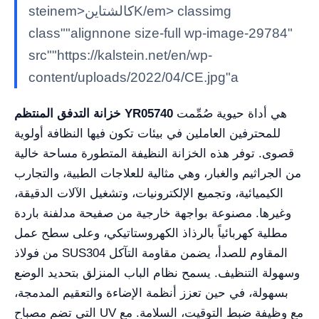
steinem>كالشتاينK/em> classimg
class""alignnone size-full wp-image-29784"
src""https://kalstein.net/en/wp-
content/uploads/2022/04/CE.jpg"a
هي أداة حيوية صُمِّمت
خزانة التدفق المنتظم YR05740
للمحترفين العاملين في بيئات تكون فيها النظافة أولوية
قصوى. توفر هذه الخزانة النظيفة المتطورة مساحة خالية
من الجراثيم والغبار، وهي مثالية للعلاجات الطبية، والتجارب
الكيميائية، وتجميع الإلكترونيات، وتشغيل الآلات الدقيقة،
وغيرها. مصنوعة بواجهة خارجية من صفيحة مدلفنة باردة
مطلية كهربائياً بالرذاذ الكهروستاتيكي، وعلى سطح عمل
من فولاذ SUS304 المقاوم للصدأ، يضمن مقاومة التآكل
وسهولة التنظيف. يسمح نظام الباب المنزلق بتحديد الوضع
بسهولة، في حين تعزز أنظمة الإضاءة والتعقيم المدمجة،
التي تضم مصباح UV مع وظيفة ضبط التوقيت، السلامة. مع