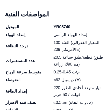
المواصفات الفنية
YR05740
الموديل
إمداد الهواء الرأسي
إمداد الهواء
الفئة 100 (المعيار الفدرالي
درجة النظافة
الأمريكي 209E)
≤0.5 قطعة/طبق-ساعة (طبق
عدد المستعمرات
زراعة Ø90 مم)
0.25-0.45 م/ث
متوسط سرعة الرياح
≤62 ديسيبل (A)
الضوضاء
تيار متردد أحادي الطور 220
إمداد الطاقة
فولت / 50 هرتز
≤0.5µm (اتجاه x، y، z)
نصف قمة الاهتزاز