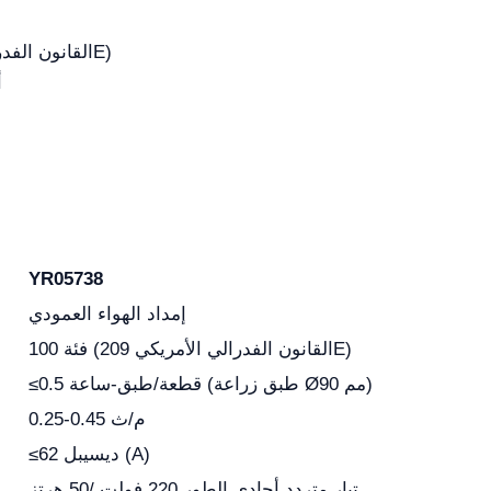
النظافة من فئة 100 (القانون الفدرالي الأمريكي 209E)
أ
YR05738
إمداد الهواء العمودي
فئة 100 (القانون الفدرالي الأمريكي 209E)
≤0.5 قطعة/طبق-ساعة (طبق زراعة Ø90 مم)
0.25-0.45 م/ث
≤62 ديسيبل (A)
تيار متردد أحادي الطور 220 فولت /50 هرتز