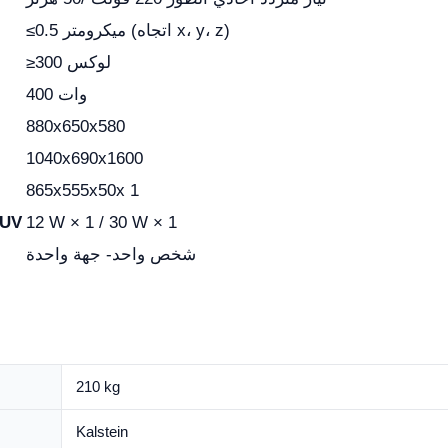
≤0.5 ميكرومتر (اتجاه x، y، z)
≥300 لوكس
400 وات
880x650x580
1040x690x1600
865x555x50x 1
12 W × 1 / 30 W × 1
لمصباح فلورسنت/مصبا
شخص واحد- جهة واحدة
210 kg
Kalstein