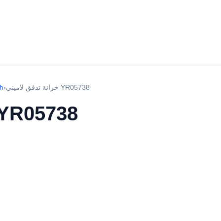
خزانة تدفق لاميني YR05738
›
ch
خزانة تدفق لاميني 05738