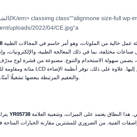
ntent/uploads/2022/04/CE.jpg"a
وحدة فحص نظيفة متقدمة مصممة لتوفير بيئة عمل خالية من الملوثات، وهو أمر حاسم في المجالات الطبية
خزانة
مل صناعات مختلفة، بما في ذلك المعالجة الطبية، والإلكترونيات، وإن
ضمن سهولة الاستخدام والتنوع. مصنوعة من قشرة لوح مدرّف بارد ومسطح عمل
متانة ومقاومة للتآكل وسهولة الصيانة.
والتعقيم المرتبطة ببعضها تشغيلًا آمنًا، مع وظيفة توقيت لمبة الأشعة فوق البنفسجية.
بين 1300 دولار أمريكي و2000 دولار أمريكي. هذا النطاق يعتمد على الميزات، وشعبية العلامة
YR05738
يتراوح سعر المتوسط لخزائن التدفق اللّاميني مثل