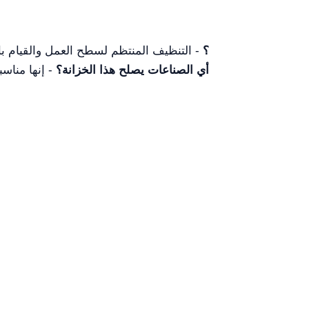
ما الصيانة التي تتطلبها خزانة التدفق الهوائي YR05738؟
- التنظيف المنتظم لسطح العمل والقيام با
أي الصناعات يصلح هذا الخزانة؟
- إنها مناسب