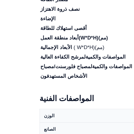
نصف ذروة الاهتزاز
الإضاءة
أقصى استهلاك للطاقة
(W*D*H)(مم)
أبعاد منطقة العمل
( W*D*H)(مم)
الأبعاد الإجمالية
المواصفات والكمية
لمرشح الكفاءة العالية
ح UV
المواصفات والكمية
الأشخاص المستهدفون
المواصفات الفنية
الوزن
الصانع