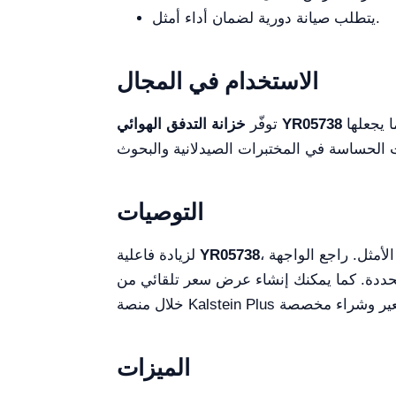
يتطلب صيانة دورية لضمان أداء أمثل.
الاستخدام في المجال
بيئة معقمة، أساسية للعمليات المخبرية والحرجة. فستارة تدفق الهواء للأسفل تمنع تلوث الهواء الخارجي، مما يجعلها
خزانة التدفق الهوائي YR05738
توفّر
التوصيات
، تأكد من استخدامها في بيئة تتمتع بدرجة حرارة محكومة وبعيدة عن تيارات الهواء المباشرة لتحقيق الأداء الأمثل. راجع الواجهة
YR05738
لزيادة فاعلية
حددة. كما يمكنك إنشاء عرض سعر تلقائي من
الميزات