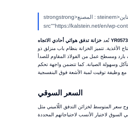
strongstrong>المصنع : steinem>كالشتاينK/em> classimg class""alignnone size-full wp-image-29784"
src""https://kalstein.net/en/wp-co
 تدفق هوائي أحادي الاتجاه YR05738
تُعد
تاج الأغذية. تتميز الخزانة بنظام باب منزلق ذو
 من الفولاذ المقاوم للصدأ SUS304 المصقول، وتُقدم
 كما تتضمن واجهة تحكم LCD بعرض رقمي، مما يعزز وصول المستخدم إليها. علاوة على ذلك، توفر أنظمة الإضاءة
السعر السوقي