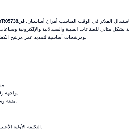
ستبدال الفلاتر في الوقت المناسب أمران أساسيان.
في
ة بشكل مثالي للصناعات الطبية والصيدلانية والإلكترونية وصناعات
مُجهز بمرشحات HEPA ومرشحات أساسية لتمديد عمر مرشح الكفاءة العالية بشكل فعال.
مستوى نظافة عالي مع إمداد هواء عمودي.
واجهة رقمية سهلة الاستخدام ونظام تشغيل آمن.
متينة وسهلة التنظيف بفضل المواد عالية الجودة.
التكلفة الأولية الأعلى مقارنة بخزائن العمل النظيفة الأساسية.