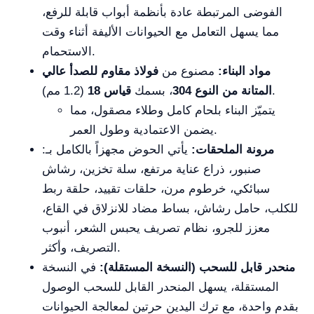
الفوضى المرتبطة عادة بأنظمة أبواب قابلة للرفع،
مما يسهل التعامل مع الحيوانات الأليفة أثناء وقت
الاستحمام.
مواد البناء:
مصنوع من
فولاذ مقاوم للصدأ عالي
(1.2 مم).
المتانة من النوع 304
، بسمك
قياس 18
يتميّز البناء بلحام كامل وطلاء مصقول، مما
يضمن الاعتمادية وطول العمر.
مرونة الملحقات:
يأتي الحوض مجهزاً بالكامل بـ:
صنبور، ذراع عناية مرتفع، سلة تخزين، رشاش
سبائكي، خرطوم مرن، حلقات تقييد، حلقة ربط
للكلب، حامل رشاش، بساط مضاد للانزلاق في القاع،
معزز للجرو، نظام تصريف يحبس الشعر، أنبوب
التصريف، وأكثر.
منحدر قابل للسحب (النسخة المستقلة):
في النسخة
المستقلة، يسهل المنحدر القابل للسحب الوصول
بقدم واحدة، مع ترك اليدين حرتين لمعالجة الحيوانات