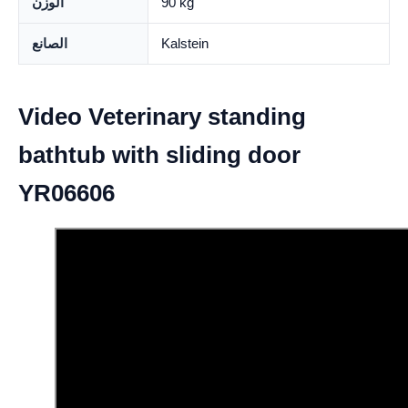
90 kg
الوزن
Kalstein
الصانع
Video Veterinary standing
bathtub with sliding door
YR06606