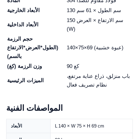
فولاذ مقاوم للصدأ 304
المادة
130 سم الطول × 61 سم
الأبعاد الخارجية
150 سم الارتفاع × العرض
الأبعاد الداخلية
(W)
حجم الرزمة
140×75×69 (عبوة خشبية)
(الطول*العرض*الارتفاع
بالسم)
90 كغ
وزن الرزمة (كغ)
باب منزلق، ذراع عناية مرتفع،
الميزات الرئيسية
نظام تصريف فعال
المواصفات الفنية
L 140 × W 75 × H 69 cm
الأبعاد