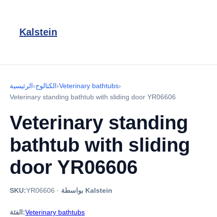
Kalstein
›
Veterinary bathtubs
›
الكتالوج
›
الرئيسية
Veterinary standing bathtub with sliding door YR06606
Veterinary standing
bathtub with sliding
door YR06606
بواسطة Kalstein
·
YR06606
SKU:
Veterinary bathtubs
الفئة: