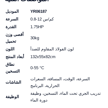
YR06187
الموديل
0.8-12 كم/س
السرعة
1.75HP
القدرة
أقصى وزن
30kg
تحميل
لون الفولاذ المقاوم للصدأ
اللون
132x55x82cm
أبعاد المنتج
نطاق
0-55 °C
التسخين
السرعة، الوقت، المسافة، السعرات
الشاشات
الحرارية، البرنامج
تدريب الجري تحت الماء، التسخين، وظيفة
الوظيفة
دورة الماء