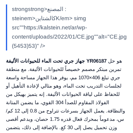
strongstrong>المصنع :
steinem>كالشتاينK/em> simg
src""https://kalstein.net/ar/wp-
content/uploads/2022/01/CE.jpg""alt="CE.jpg
(5453)53)" />
هو حل
جهاز جري تحت الماء للحيوانات الأليفة YR06187
تمرين مبتكر مصمم خصيصاً للحيوانات الأليفة. مع منطقة
جري تبلغ 406×1070 مم، يوفر هذا الجهاز مساحة واسعة
لجلسات التدريب تحت الماء، وهو مثالي لإعادة التأهيل أو
للحفاظ على لياقة الحيوانات الأليفة. إنه يتميز بهيكل من
الفولاذ المقاوم للصدأ 304 القوي، ما يضمن المتانة
والنظافة. يعمل الجهاز بسرعات تتراوح من 0.8 إلى 12 كم/
س، مدعوماً بمحرك فعال قدره 1.75 حصان، ويدعم أقصى
وزن تحميل يصل إلى 30 كغ. بالإضافة إلى ذلك، يتضمن