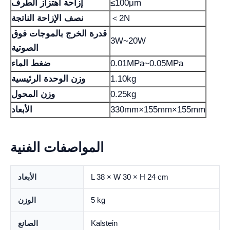
≤100μm
إزاحة اهتزاز الطرف
＜2N
نصف الإزاحة الناتجة
قدرة الخرج بالموجات فوق
3W~20W
الصوتية
0.01MPa~0.05MPa
ضغط الماء
1.10kg
وزن الوحدة الرئيسية
0.25kg
وزن المحول
330mm×155mm×155mm
الأبعاد
المواصفات الفنية
L 38 × W 30 × H 24 cm
الأبعاد
5 kg
الوزن
Kalstein
الصانع