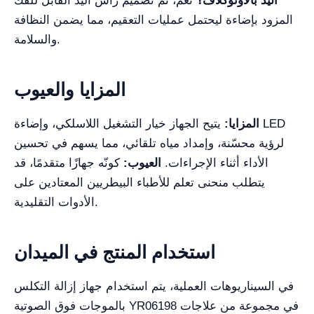
اليد بالأوتوكلاف؟
نعم، تم تصميم رأس اليد القابل للفك
المزود بإضاءة ليحتمل عمليات التعقيم، مما يضمن النظافة
والسلامة.
المزايا والعيوب
المزايا:
يتيح الجهاز خيار التشغيل اللاسلكي، وإضاءة LED
لرؤية محسّنة، وإمداد مياه تلقائي، مما يسهم في تحسين
الأداء أثناء الإجراءات.
العيوب:
كونّه جهازًا متقدمًا، قد
يتطلب منحنى تعلم للأطباء البيطريين المعتادين على
الأدوات التقليدية.
استخدام المنتج في الميدان
في السيناريوهات العملية، يتم استخدام جهاز إزالة التكلس
بالموجات فوق الصوتية YR06198 في مجموعة من علاجات