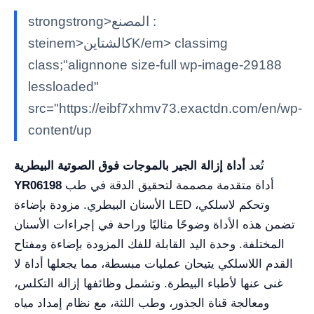
strongstrong>المصنع :
steinem>كالشتاينK/em> classimg
class;"alignnone size-full wp-image-29188
lessloaded"
src="https://eibf7xhmv73.exactdn.com/en/wp-
content/up
تُعد
أداة إزالة الجير بالموجات فوق الصوتية البيطرية
أداة متقدمة مصممة لتحقيق الدقة في طب
YR06198
الأسنان البيطري. مزودة بإضاءة LED وتحكم لاسلكي،
تضمن هذه الأداة وضوحًا مثاليًا وراحة في إجراءات الأسنان
المختلفة. وحدة اليد القابلة للفك المزودة بإضاءة ومفتاح
القدم اللاسلكي يتيحان عمليات مبسطة، مما يجعلها أداة لا
غنى عنها لأطباء البيطرة. وتشمل وظائفها إزالة التكلس،
ومعالجة قناة الجذور، وطب اللثة، مع نظام إمداد مياه