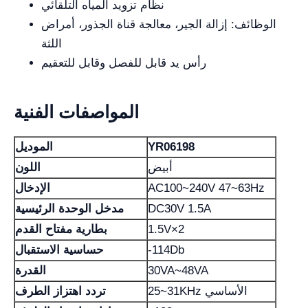
نظام تزويد المياه التلقائي
الوظائف: إزالة الجير، معالجة قناة الجذور، أمراض
اللثة
رأس يد قابل للفصل وقابل للتعقيم
المواصفات الفنية
YR06198
الموديل
أبيض
اللون
AC100~240V 47~63Hz
الإدخال
DC30V 1.5A
مدخل الوحدة الرئيسية
1.5V×2
بطارية مفتاح القدم
‑114Db
حساسية الاستقبال
30VA~48VA
القدرة
25~31KHz الأساسي
تردد اهتزاز الطرف