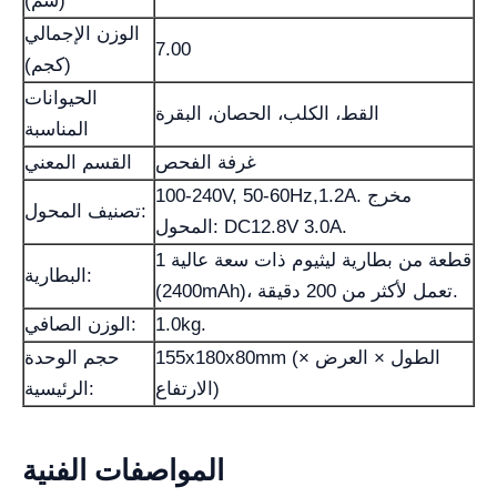
(سم)
الوزن الإجمالي
7.00
(كجم)
الحيوانات
القط، الكلب، الحصان، البقرة
المناسبة
غرفة الفحص
القسم المعني
100-240V, 50-60Hz,1.2A. مخرج
تصنيف المحول:
المحول: DC12.8V 3.0A.
1 قطعة من بطارية ليثيوم ذات سعة عالية
البطارية:
(2400mAh)، تعمل لأكثر من 200 دقيقة.
1.0kg.
الوزن الصافي:
155x180x80mm (الطول × العرض ×
حجم الوحدة
الارتفاع)
الرئيسية:
المواصفات الفنية