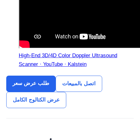
High-End 3D/4D Color Doppler Ultrasound
Scanner · YouTube · Kalstein
طلب عرض سعر
اتصل بالمبيعات
عرض الكتالوج الكامل