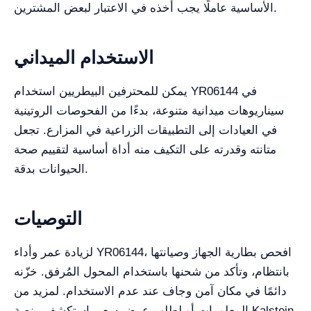
الأساسية عاملًا يجب أخذه في الاعتبار لبعض المشترين.
الاستخدام الميداني
يمكن للمحترفين البيطريين استخدام YR06144 في
سيناريوهات ميدانية متنوعة، بدءًا من الفحوصات الروتينية
في العيادات إلى التطبيقات الزراعية في المزارع. تجعل
متانته وقدرته على التكيف منه أداة أساسية لتقييم صحة
الحيوانات بدقة.
التوصيات
لزيادة عمر وأداء YR06144، افحص بطارية الجهاز وصيانتها
بانتظام، وتأكد من شحنها باستخدام المحول المُرفق. خزّنه
دائمًا في مكان آمن وجاف عند عدم الاستخدام. لمزيد من
المعلومات أو لطلب عرض سعر، استكشف منصة Kalstein