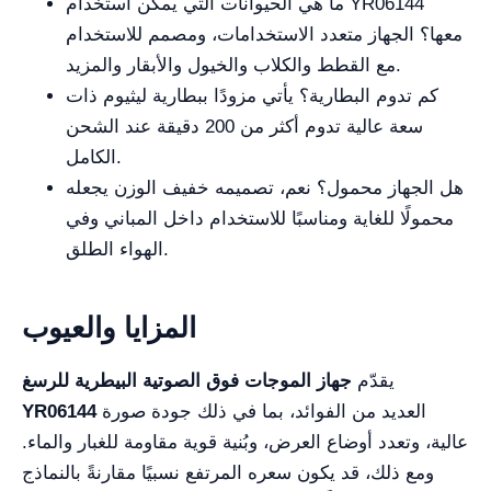
ما هي الحيوانات التي يمكن استخدام YR06144
معها؟ الجهاز متعدد الاستخدامات، ومصمم للاستخدام
مع القطط والكلاب والخيول والأبقار والمزيد.
كم تدوم البطارية؟ يأتي مزودًا ببطارية ليثيوم ذات
سعة عالية تدوم أكثر من 200 دقيقة عند الشحن
الكامل.
هل الجهاز محمول؟ نعم، تصميمه خفيف الوزن يجعله
محمولًا للغاية ومناسبًا للاستخدام داخل المباني وفي
الهواء الطلق.
المزايا والعيوب
يقدّم
جهاز الموجات فوق الصوتية البيطرية للرسغ
العديد من الفوائد، بما في ذلك جودة صورة
YR06144
عالية، وتعدد أوضاع العرض، وبُنية قوية مقاومة للغبار والماء.
ومع ذلك، قد يكون سعره المرتفع نسبيًا مقارنةً بالنماذج