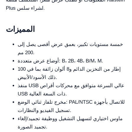
Plus لشراء سلس.
المميزات
خمسة مستويات تكبير، بعمق عرض أقصى يصل إلى
200 مم.
أوضاع عرض متعددة: B، 2B، 4B، B/M، M.
100 إطار من التخزين الدائم و8 ألوان زائفة بما في
ذلك الأسود/الأبيض.
منفذ USB عالي السرعة متوافق مع محركات أقراص
USB ذات السعة العالية.
مخرج تلفاز ثنائي الوضع: PAL/NTSC للاتصال بأجهزة
تسجيل الفيديو والنظارات.
ماوس اختياري لتسهيل التشغيل ووظيفة تجميد/إلغاء
تجميد الصورة.