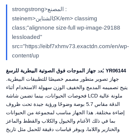
strongstrong>المصنع :
steinem>كالشتاينK/em> classimg
class;"alignnone size-full wp-image-29188
lessloaded"
src="https://eibf7xhmv73.exactdn.com/en/wp-
content/up
جهاز الموجات فوق الصوتية البيطرية للرسغ YR06144
يُعد
جهاز تصوير متطور مصمم خصيصًا للتطبيقات البيطرية.
يتيح تصميمه المدمج والخفيف الوزن سهولة الاستخدام أثناء
فحوصات الحيوانات، بينما تضمن شاشة LCD ملونة عالية
الدقة مقاس 5.7 بوصة وضوحًا ورؤية جيدة تحت ظروف
إضاءة مختلفة. هذا الجهاز مناسب لمجموعة من الحيوانات
بما في ذلك الأغنام والخيول والكلاب والقطط والماعز
والخنازير واللاما، ويوفر قياسات دقيقة للحمل مثل تاريخ