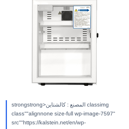
strongstrong>المصنع : كالشتاين classimg
class""alignnone size-full wp-image-7597"
src""https://kalstein.net/en/wp-