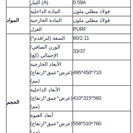
0.59A
التيار (A)
فولاذ مطلي ملون
المادة الداخلية
فولاذ مطلي ملون
المادة الخارجية
المواد
PURF
العزل
60/2.11
السعة (لتر/قدم³)
الوزن الصافي/
33/37
الإجمالي (كغ)
الأبعاد الخارجية
495*450*710
(عرض*عمق*ارتفاع)
(مم)
الأبعاد الداخلية
410*315*560
(عرض*عمق*ارتفاع)
الحجم
(مم)
أبعاد العبوة
558*510*760
(عرض*عمق*ارتفاع)
(مم)