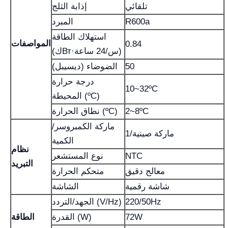
تلقائي
إذابة الثلج
R600a
المبرد
استهلاك الطاقة
المواصفات
0.84
(كВт·س/24 ساعة)
50
الضوضاء (ديسيبل)
درجة حرارة
10~32ºC
المحيطة (ºC)
2~8ºC
نطاق الحرارة (ºC)
ماركة الكمبروسر/
ماركة صينية/1
الكمية
نظام
NTC
نوع المستشعر
التبريد
معالج دقيق
متحكم الحرارة
شاشة رقمية
الشاشة
220/50Hz
الجهد/التردد (V/Hz)
72W
القدرة (W)
الطاقة