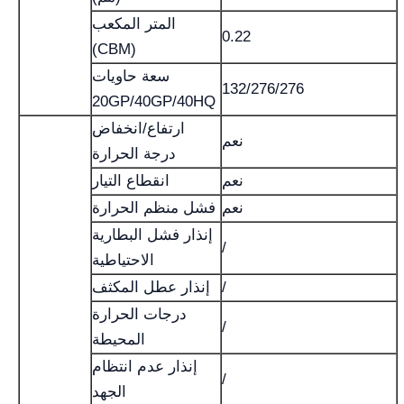
المتر المكعب
0.22
(CBM)
سعة حاويات
132/276/276
20GP/40GP/40HQ
ارتفاع/انخفاض
نعم
درجة الحرارة
نعم
انقطاع التيار
نعم
فشل منظم الحرارة
إنذار فشل البطارية
/
الاحتياطية
/
إنذار عطل المكثف
درجات الحرارة
/
المحيطة
إنذار عدم انتظام
/
الجهد