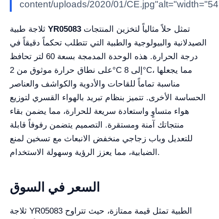
content/uploads/2020/01/CE.jpg"alt="width="54
تمثل حلاً مثالياً لتخزين المنتجات
YR05083
ثلاجة طبية
الصيدلانية والبيولوجية والطبية التي تتطلب تحكماً دقيقاً في
درجة الحرارة. هذه الوحدة المدمجة بسعة 60 لتر تحافظ
على نطاق حرارة موثوق من 2°C إلى 8°C، مما يجعلها
مناسبة تماماً للقاحات والأدوية والكواشف والعناصر
الحساسة الأخرى. تتميز بنظام تبريد بالهواء القسري لتوزيع
هواء متساوٍ واستعادة سريعة للحرارة، مما يضمن بقاء
منتجاتك آمنة ومستقرة. التصميم يتضمن رفوفاً قابلة
للتعديل وباب زجاجي منخفض الانبعاث مع تسخين لمنع
الضبابية، مما يعزز الرؤية وسهولة الاستخدام.
السعر في السوق
ثلاجة YR05083 الطبية تمثل قيمة ممتازة، حيث تتراوح