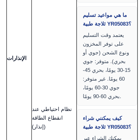
ما هي مواعيد تسليم
ثلاجة طبية YR05083؟
يعتمد وقت التسليم
على توفر المخزون
ونوع الشحن (جوي أو
الإنذارات
بحري). متوفر: جوي
15-30 يومًا، بحري 45-
60 يومًا. غير متوفر:
جوي 30-60 يومًا،
بحري 60-90 يومًا.
نظام احتياطي عند
انقطاع الطاقة
كيف يمكنني شراء
(إنذار)
ثلاجة طبية YR05083؟
يمكنك الشراء عبر