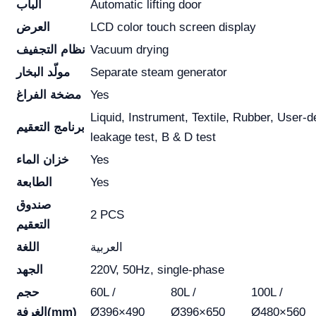
Automatic lifting door
الباب
LCD color touch screen display
العرض
Vacuum drying
نظام التجفيف
Separate steam generator
مولّد البخار
Yes
مضخة الفراغ
Liquid, Instrument, Textile, Rubber, User-
برنامج التعقيم
leakage test, B & D test
Yes
خزان الماء
Yes
الطابعة
صندوق
2 PCS
التعقيم
العربية
اللغة
220V, 50Hz, single-phase
الجهد
100L /
80L /
60L /
حجم
Ø480×560
Ø396×650
Ø396×490
الغرفة(mm)