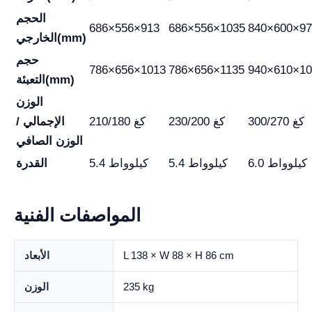
الحجم
686×556×913
686×556×1035
840×600×97
الخارجي(mm)
حجم
786×656×1013
786×656×1135
940×610×10
التعبئة(mm)
الوزن
300/270 كغ
230/200 كغ
210/180 كغ
الإجمالي /
الوزن الصافي
6.0 كيلوواط
5.4 كيلوواط
5.4 كيلوواط
القدرة
المواصفات الفنية
L 138 × W 88 × H 86 cm
الأبعاد
235 kg
الوزن