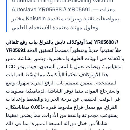
Automatic Lifting Door Pulsating Vacuum
Autoclave YR05688 // YR05691 — معدات
مختبر Kalstein بمواصفات تقنية وميزات متقدمة
وحلول مهنية معتمدة للاستخدام العلمي.
يُعدّ
أوتوكلاف نابض بالفراغ بباب رفع تلقائي YR05688 //
حلاً تعقيمياً حديثاً ومتطوراً مصمماً لتحقيق الدقة
YR05691
والكفاءة في البيئات الطبية والمختبرية. ويتميز بشاشة لمس
LCD بمقياس 7 بوصات تعمل باللمس السعوي، حيث يوفر
هذا الأوتوكلاف تحكماً آلياً كاملاً، مما يُبسّط العمليات
للمستخدم. يضمن تصميم باب الرفع الفريد سهولة وضع
واسترجاع المواد، بينما توفر الشاشة الديناميكية معلومات
في الوقت الحقيقي عن درجة الحرارة والضغط وإعدادات
الفراغ. مع معدل فراغ ملحوظ قدره -0.081 ميغاباسكال،
يستوعب مجموعة واسعة من الأدوات، مما يضمن تعقيمًا
شاملاً من خلال دوراته السبعة المميزة، بما في ذلك