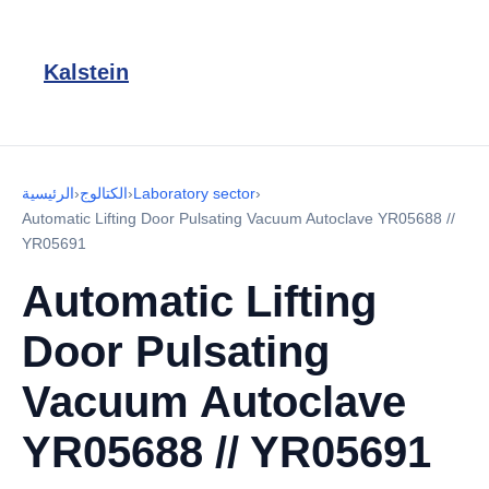
Kalstein
›
Laboratory sector
›
الكتالوج
›
الرئيسية
Automatic Lifting Door Pulsating Vacuum Autoclave YR05688 //
YR05691
Automatic Lifting
Door Pulsating
Vacuum Autoclave
YR05688 // YR05691