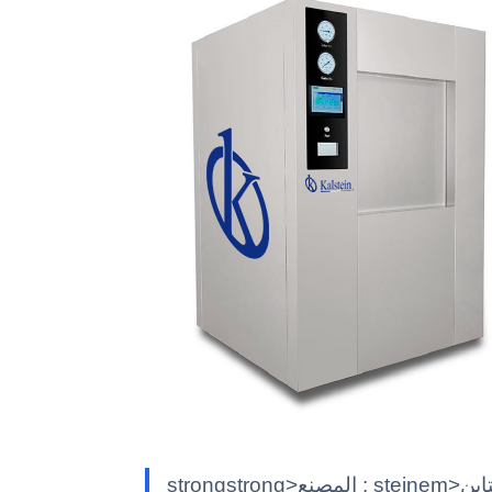
strongstrong>المصنع : steinem>كالشتاينK/em> simg class""alignnone size-full wp-image-29188"