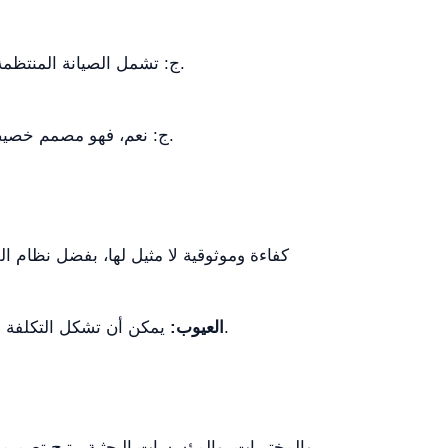
ج: تشمل الصيانة المنتظمة فحص حشية الباب، وتنظيف الفلتر، وتزييت الأجزاء المتحركة، والتحقق من أجهزة السلامة لضمان الأداء الأمثل.
ج: نعم، فهو مصمم خصيصاً لتعقيم مجموعة من العناصر بما في ذلك السوائل والمواد المسامية، مما يجعله عالي التنوع لتطبيقات مختلفة.
يمكن أن تشكل التكلفة العالية عائقاً أمام المؤسسات الصغيرة، وقد يتطلّب الجهاز تركيباً احترافياً وصيانة دورية للحفاظ على أدائه العالي.
العيوب: