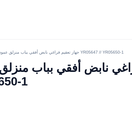
جهاز تعقيم فراغي نابض أفقي بباب منزلق عمودي أوتوماتيكي YR05647 // YR05650-1
اغي نابض أفقي بباب منزلق
650-1