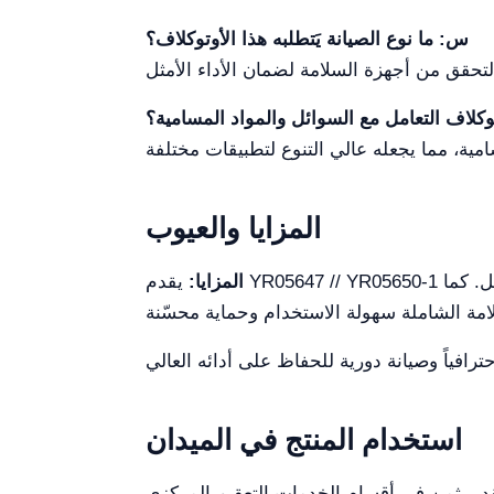
س: ما نوع الصيانة يَتطلبه هذا الأوتوكلاف؟
كلاف التعامل مع السوائل والمواد المسامية؟
المزايا والعيوب
المزايا:
يقدم YR05647 // YR05650-1 كفاءة وموثوقية لا مثيل لها، بفضل نظام الفراغ المتقدم وتصميمه متعدد الطبقات الذي يضمن التعقيم الشامل. كما
استخدام المنتج في الميدان
التعقيم المركزي (CSSD)، والمختبرات، والمؤسسات البحثية. يتيح تصميمه