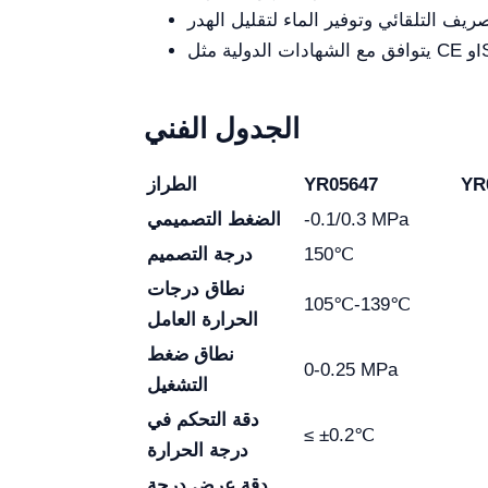
الجدول الفني
YR
YR05647
الطراز
-0.1/0.3 MPa
الضغط التصميمي
150℃
درجة التصميم
نطاق درجات
105℃-139℃
الحرارة العامل
نطاق ضغط
0-0.25 MPa
التشغيل
دقة التحكم في
≤ ±0.2℃
درجة الحرارة
دقة عرض درجة