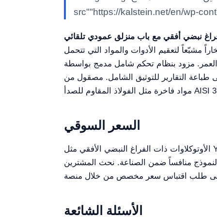
src""https://kalstein.net/en/wp-co
اً مشبّعاً لتعقيم الأدوات والمواد التي تتحمل
 مزود بنظام تحكم شامل مدمج بواسطة PLC وHMI
 طباعة التقارير للتوثيق الشامل. مصقول من
السعر السوقي
الأوتوكلاوات ذات الفراغ النبضي الأفقي مثل YR05647 // YR05650-1 تختلف بشكل واسع في التسعير في السوق بسبب اختلاف الميزات والسعات. عادةً ما
18, و19,000 دولار أمريكي، مما يجعل هذا النموذج منافساً ضمن الصناعة. نحث المشترين
الأسئلة الشائعة