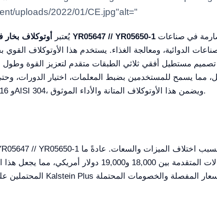
ntent/uploads/2022/01/CE.jpg"alt="
حلاً حديثاً للتعقيم يهدف إلى تلبية معايير صارمة في صناعات
أوتوكلاف بخار فراغ نبضي أفقي مع باب منزلق عمودي تلقائي YR05647 // YR05650-1
يُعتبر
اعات الدوائية، ومعالجة الغذاء. يستخدم هذا الأوتوكلاف القوي بخار
يم مستطيل أفقي ثلاثي الطبقات متقدم لتعزيز القوة وطول العمر.
ل، مما يسمح للمستخدمين بضبط المعلمات، اختيار الدورات، وحتى
مواد فاخرة مثل الفولاذ المقاوم للصدأ AISI 316 وAISI 304، ويضمن هذا الأوتوكلاف المتانة والأداء الموثوق.
يتراوح نطاق أسعار مثل هذه الأوتوكلاﻻت المتقدمة بين 000