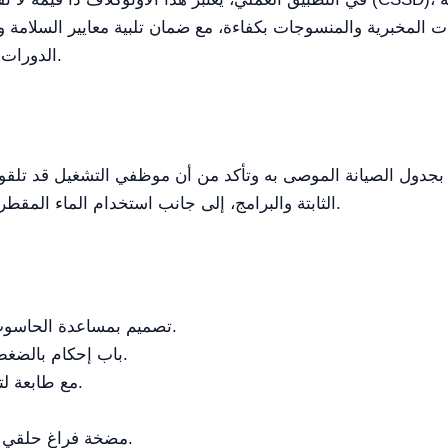
ات المخبرية والمنسوجات بكفاءة، مع ضمان تلبية معايير السلامة 
الدورات وفق الاحتياجات المحددة مرونة صناعية خاصة.
 بجدول الصيانة الموصى به وتأكد من أن موظفي التشغيل قد تلقوا 
الثابتة والبرامج، إلى جانب استخدام الماء المقطر، يمكن أن تمنع الأضرار وتحسن عملية التعقيم.
تصميم بمساعدة الحاسوب مع تحليل العناصر المحدودة لبنية قوية.
باب إحكام بالضغط الهوائي مع أقفال كهروميكانيكية للأمان.
متكامل PLC وHMI مع طابعة لتشغيل سلس وتوثيق.
مضخة فراغ حلقي سائلة عالية الكفاءة لإزالة الهواء بسرعة.