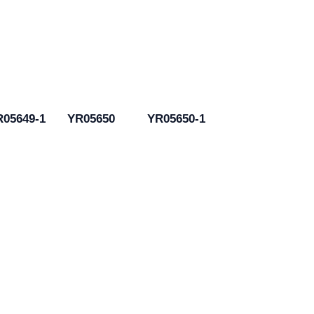
R05649-1
YR05650
YR05650-1