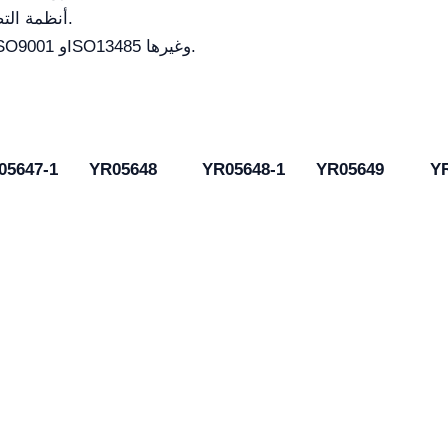
أنظمة التصريف التلقائي وتوفير الماء لتقليل الهدر.
يتوافق مع الشهادات الدولية مثل CE وISO9001 وISO13485 وغيرها.
05647-1
YR05648
YR05648-1
YR05649
Y