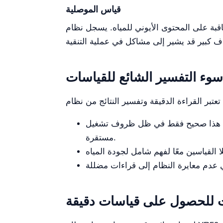
قياس الموصلية
ه. يسجل نظام YR59 موصلية تبلغ 0.055 μs/cm، والتي تعتبر منخفضة جدًا، مما يشير إلى نقاء
سوء التفسير الشائع للقياسات
ة أن هذا صحيح فقط في ظل ظروف تشغيل
مستقرة.
 للحصول على قياسات دقيقة