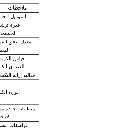
ملاحظات
الموديل الحال
قدرة ترشي
الجسيما
معدل تدفق الميا
المنق
قياس الكربو
العضوي الكل
فعالية إزالة البكتير
الوزن الكل
متطلبات جودة ميا
الإدخا
مواصفات مصد