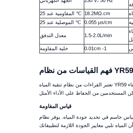
230 V، 50 Hz
الجهد الكهربائي
ة
اه
18.2MΩ.cm
المقاومية عند 25 ℃
ة
0.055 μs/cm
الموصلية عند 25 ℃
ء
1.5-2.0L/min
معدل التدفق
ل
س
0.01cm -1
خلية المقاومة
هم القياسات من نظام YR59
تعتبر القراءات من نظام تنقية المياه YR59 ضرورية لتقييم جودة المياه المنتجة. تشمل القياسات الرئيسية المقاومة والموصلية، والتي تشير مباشرة إلى نقاء
قياس المقاومة
ة المياه. يوفر نظام YR59 قراءة مقاومة تبلغ 18.2MΩ.cm، مما يشير إلى مستوى نقاء المياه. ترتبط قيم المقاومة