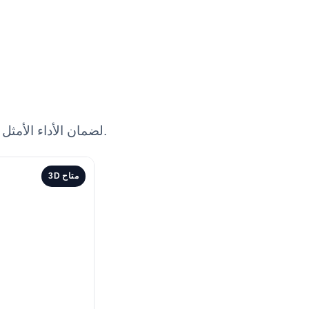
تعلم كيفية تفسير النتائج وقراءة القياسات بفعالية باستخدام نظام تنقية المياه YR59، لضمان الأداء الأمثل في مختبرك.
3D متاح