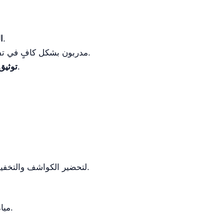
مراقبة قراءات المقاومة والموصلية باستمرار لاكتشاف أي تغييرات قد تشير إلى مشكلة.
ا
التأكد من أن جميع الأفراد الذين يعملون على نظام YR59 مدربون بشكل كافٍ في تفسير القياسات وفهم دلالاتها.
الاحتفاظ بسجلات مفصلة للقياسات على مر الزمن لتحليل الاتجاهات وتحديد المشكلات المحتملة.
توثيق 
في المختبرات السريرية، يُستخدم نظام YR59 لتحضير الكواشف والتخفيفات. تعتبر نقاء المياه أمرًا حيويًا للحصول على نتائج اختبار دقيقة.
في البيئات الصناعية، يوفر نظام YR59 مياه نقية لعمليات التصنيع، حيث تؤثر جودة المياه مباشرة على جودة المنتج.