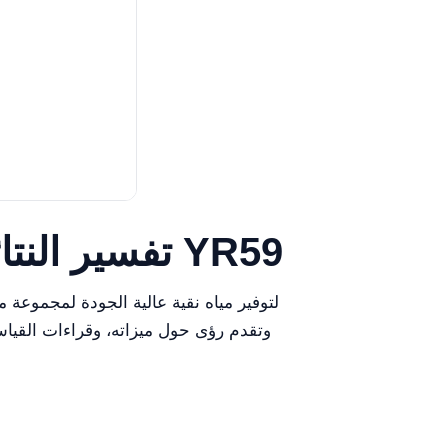
تفسير النتائج وقراءة القياسات باستخدام نظام تنقية المياه YR59