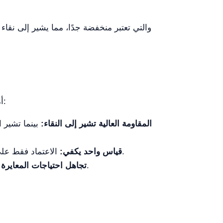
تعتبر القراءة الدقيقة وتفسير النتائج من نظام YR59 أمرًا ضروريًا لتجنب الأخطاء. إليك بعض سوء التفسير الشائع:
المقاومة العالية تشير إلى النقاء:
بينما تشير 
الاعتماد فقط على المقاومة أو الموصلية يمكن أن يؤدي إلى الإغفال. يجب تقييم كلا القياسين معًا لفهم شامل لجودة المياه.
قياس واحد يكفي:
المعايرة المنتظمة ضرورية لضمان قياسات دقيقة. يمكن أن يؤدي عدم معايرة النظام إلى قراءات مضللة.
تجاهل احتياجات المعايرة: