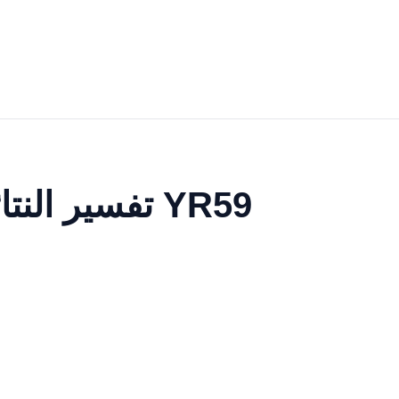
تفسير النتائج وقراءة القياسات باستخدام نظام تنقية المياه YR59