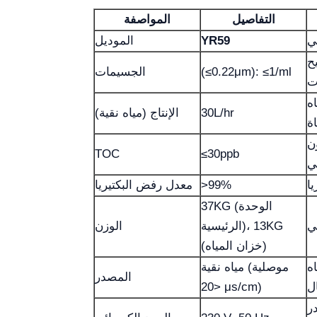
التفاصيل
المواصفة
ي
YR59
الموديل
ح
(≤0.22μm): ≤1/ml
الجسيمات
ت
ه
30L/hr
الإنتاج (مياه نقية)
اة
ن
TOC
≤30ppb
ي
يا
>99%
معدل رفض البكتيريا
37KG (الوحدة
ي
الرئيسية)، 13KG
الوزن
(خزان المياه)
ه
مياه نقية (موصلية
المصدر
ل
<20 μs/cm)
ر