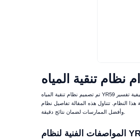
تم تصميم نظام تنقية المياه YR59 لتوفير مياه نقية عالية الجودة لمجموعة متنوعة من التطبيقات، مما يجعله أداة حيوية في المختبرات. فهم كيفية تفسير
المقالة تفاصيل نظام YR59، وتقدم رؤى حول ميزاته، وقراءات القياس،
وأفضل الممارسات لضمان نتائج دقيقة.
فنية لنظام YR59