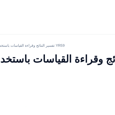
تفسير النتائج وقراءة القياسات باستخدام نظام تنقية المياه YR59