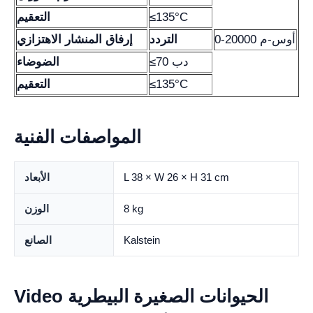
≤135°C
التعقيم
0-20000 أوس-م
التردد
إرفاق المنشار الاهتزازي
≤70 دب
الضوضاء
≤135°C
التعقيم
المواصفات الفنية
L 38 × W 26 × H 31 cm
الأبعاد
8 kg
الوزن
Kalstein
الصانع
Video الحيوانات الصغيرة البيطرية