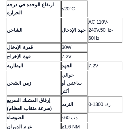
ارتفاع الوحدة في درجة
≤20°C
الحرارة
AC 110V-
240V,50Hz-
جهد الإدخال
الشاحن
60Hz
30W
قدرة الإدخال
7.2V
قوة الإخراج
7.2V
الجهد
البطارية
حوالي
ساعتين أو
زمن الشحن
أكثر
إرفاق المشبك السريع
0-1300 ر/د
التردد
(سرعة مثقاب العظام)
≤60 دب
الضوضاء
≥1.6 NM
عزم الدوران