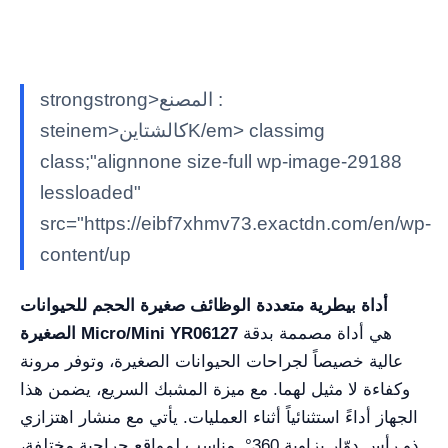
strongstrong>المصنع :
steinem>كالشتاينK/em> classimg
class;"alignnone size-full wp-image-29188
lessloaded"
src="https://eibf7xhmv73.exactdn.com/en/wp-
content/up
أداة بيطرية متعددة الوظائف صغيرة الحجم للحيوانات
هي أداة مصممة بدقة
الصغيرة Micro/Mini YR06127
عالية خصيصاً لجراحات الحيوانات الصغيرة، وتوفر مرونة
وكفاءة لا مثيل لهما. مع ميزة المشبك السريع، يضمن هذا
الجهاز أداءً استثنائياً أثناء العمليات. يأتي مع منشار اهتزازي
ذو رأس دوّار بزاوية 360°, مناسب لمواقع جراحية مختلفة،