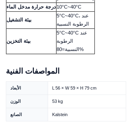
10°C~40°C
درجة حرارة مدخل الماء
5°C~40°C، عند
بيئة التشغيل
الرطوبة النسبية
5°C~40°C عند
الرطوبة
بيئة التخزين
النسبية=80%
المواصفات الفنية
L 56 × W 59 × H 79 cm
الأبعاد
53 kg
الوزن
Kalstein
الصانع