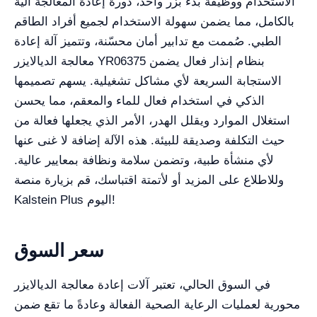
الاستخدام ووظيفة بدء بزر واحد، دورة إعادة المعالجة آلية
بالكامل، مما يضمن سهولة الاستخدام لجميع أفراد الطاقم
الطبي. صُممت مع تدابير أمان محسّنة، وتتميز آلة إعادة
معالجة الديالايزر YR06375 بنظام إنذار فعال يضمن
الاستجابة السريعة لأي مشاكل تشغيلية. يسهم تصميمها
الذكي في استخدام فعال للماء والمعقم، مما يحسن
استغلال الموارد ويقلل الهدر، الأمر الذي يجعلها فعالة من
حيث التكلفة وصديقة للبيئة. هذه الآلة إضافة لا غنى عنها
لأي منشأة طبية، وتضمن سلامة ونظافة بمعايير عالية.
وللاطلاع على المزيد أو لأتمتة اقتباسك، قم بزيارة منصة
Kalstein Plus اليوم!
سعر السوق
في السوق الحالي، تعتبر آلات إعادة معالجة الديالايزر
محورية لعمليات الرعاية الصحية الفعالة وعادةً ما تقع ضمن