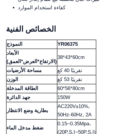
كفاءة استخدام الموارد
الخصائص الفنية
YR06375
النموذج
الأبعاد
38*43*60cm
(الارتفاع*العرض*العمق)
تقريبًا 40 كغ
مساحة الأرضيات
تقريبًا 53 كغ
الوزن
60*56*80cm
الطاقة المدخلة
150W
جهد الدائرة
AC220V±10%,
بطارية وضع الانتظار
50Hz-60Hz, 2A
0.15~0.35Mpa،
ضغط مدخل الماء
(20P.S.I~50P.S.I)