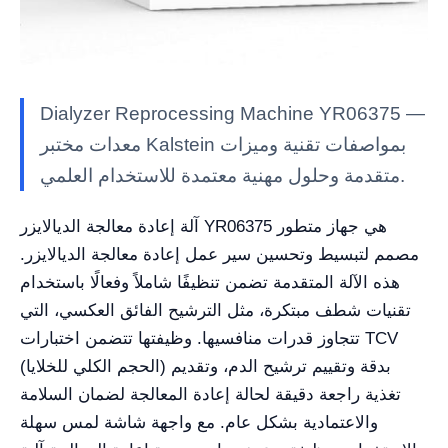
Dialyzer Reprocessing Machine YR06375 —
معدات مختبر Kalstein بمواصفات تقنية وميزات
متقدمة وحلول مهنية معتمدة للاستخدام العلمي.
آلة إعادة معالجة الديالايزر YR06375 هي جهاز متطور
مصمم لتبسيط وتحسين سير عمل إعادة معالجة الديالايزر.
هذه الآلة المتقدمة تضمن تنظيفًا شاملاً وفعالًا باستخدام
تقنيات شطف مبتكرة، مثل الترشيح الفائق العكسي، التي
تتجاوز قدرات منافسيها. وظيفتها تتضمن اختبارات TCV
(الحجم الكلي للخلايا) بدقة وتقييم ترشيح الدم، وتقديم
تغذية راجعة دقيقة لحالة إعادة المعالجة لضمان السلامة
والاعتمادية بشكل عام. مع واجهة شاشة لمس سهلة