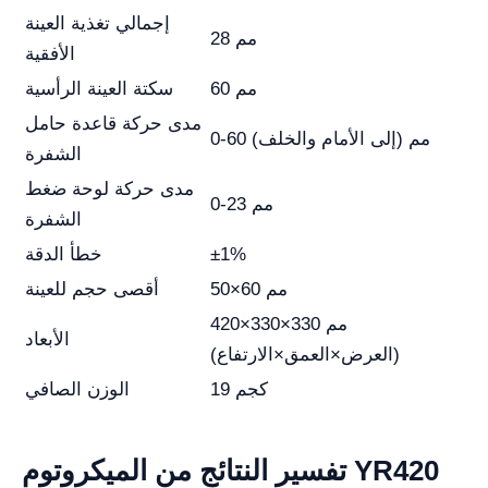
إجمالي تغذية العينة
28 مم
الأفقية
60 مم
سكتة العينة الرأسية
مدى حركة قاعدة حامل
0-60 مم (إلى الأمام والخلف)
الشفرة
مدى حركة لوحة ضغط
0-23 مم
الشفرة
±1%
خطأ الدقة
50×60 مم
أقصى حجم للعينة
420×330×330 مم
الأبعاد
(العرض×العمق×الارتفاع)
19 كجم
الوزن الصافي
تفسير النتائج من الميكروتوم YR420